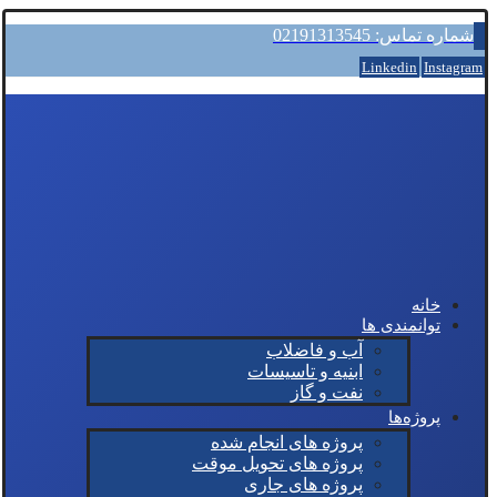
شماره تماس: 02191313545
Linkedin
Instagram
خانه
توانمندی ها
آب و فاضلاب
ابنیه و تاسیسات
نفت و گاز
پروژه‌ها
پروژه های انجام شده
پروژه های تحویل موقت
پروژه های جاری