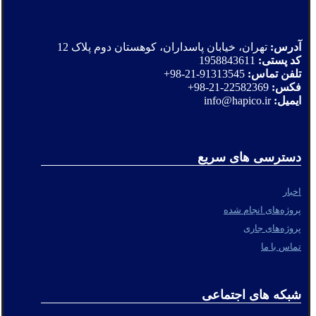
آدرس:
تهران، خیابان پاسداران، کوهستان دوم پلاک 12
کد پستی:
1958843611
تلفن تماس:
91313545-21-98+
فکس:
22582369-21-98+
ایمیل:
info@hapico.ir
دسترسی های سریع
اخبار
پروژه‌های انجام شده
پروژه‌های جاری
تماس با ما
شبکه های اجتماعی