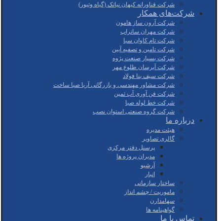
شرکت فناورانه کیهان نیاتک (گیاه وتیور)
شرکت‌های همکار
شرکت آرون ساز هامون
شرکت مهران ساتراپ
شرکت تام کاوان سبا
شرکت تامین و تصفیه آبین
شرکت بسپار صنعت پژوه
شرکت آبرسان طلوع مهر
شرکت سیف بنا فولاد
شرکت مشاور مهندسی و بازرگانی آریا صبا ساخت
شرکت فن آوری آب ثمین
شرکت خط لوله صبا
شرکت گروه صنعتی استوان نصب
درباره ما
هیئت مدیره
گالری تصاویر
پرسنل دفتر مرکزی
مدیران پروژه ها
آرشیو
انبار
ساختار سازمانی
ماموریت / چشم انداز
سهامدارن
گواهینامه ها
تماس با ما