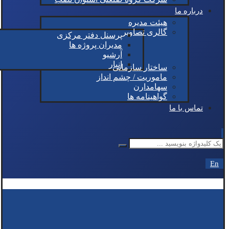
درباره ما
هیئت مدیره
گالری تصاویر
پرسنل دفتر مرکزی
مدیران پروژه ها
آرشیو
انبار
ساختار سازمانی
ماموریت / چشم انداز
سهامدارن
گواهینامه ها
تماس با ما
En