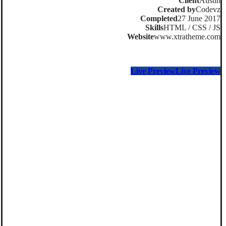
Client
Austin
Created by
Codevz
Completed
27 June 2017
Skills
HTML / CSS / JS
Website
www.xtratheme.com
Live Preview
Live Preview