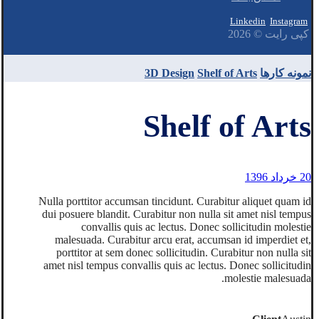
Linkedin
Instagram
کپی رایت © 2026
نمونه کارها
Shelf of Arts
3D Design
Shelf of Arts
20 خرداد 1396
Nulla porttitor accumsan tincidunt. Curabitur aliquet quam id
dui posuere blandit. Curabitur non nulla sit amet nisl tempus
convallis quis ac lectus. Donec sollicitudin molestie
malesuada. Curabitur arcu erat, accumsan id imperdiet et,
porttitor at sem donec sollicitudin. Curabitur non nulla sit
amet nisl tempus convallis quis ac lectus. Donec sollicitudin
molestie malesuada.