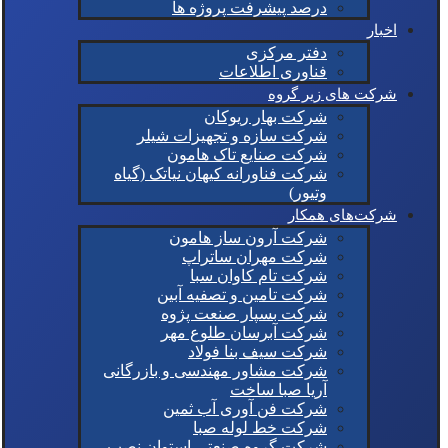
درصد پیشرفت پروژه ها
اخبار
دفتر مرکزی
فناوری اطلاعات
شرکت های زیر گروه
شرکت بهار ریوکان
شرکت سازه و تجهیزات شیلر
شرکت صنایع تاک هامون
شرکت فناورانه کیهان نیاتک (گیاه
وتیور)
شرکت‌های همکار
شرکت آرون ساز هامون
شرکت مهران ساتراپ
شرکت تام کاوان سبا
شرکت تامین و تصفیه آبین
شرکت بسپار صنعت پژوه
شرکت آبرسان طلوع مهر
شرکت سیف بنا فولاد
شرکت مشاور مهندسی و بازرگانی
آریا صبا ساخت
شرکت فن آوری آب ثمین
شرکت خط لوله صبا
شرکت گروه صنعتی استوان نصب