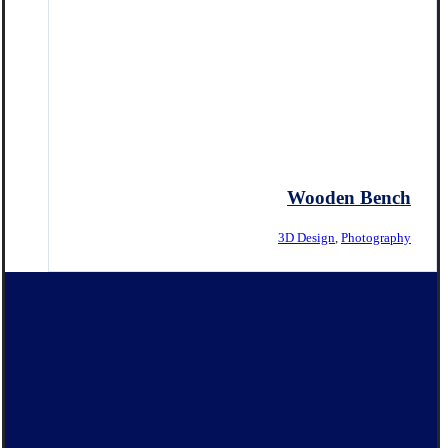
Wooden Bench
3D Design
,
Photography