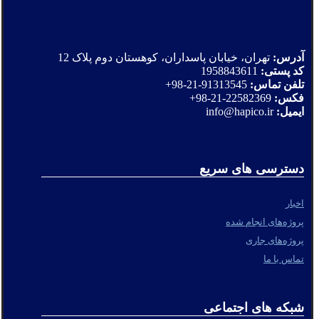
آدرس:
تهران، خیابان پاسداران، کوهستان دوم پلاک 12
کد پستی:
1958843611
تلفن تماس:
91313545-21-98+
فکس:
22582369-21-98+
ایمیل:
info@hapico.ir
دسترسی های سریع
اخبار
پروژه‌های انجام شده
پروژه‌های جاری
تماس با ما
شبکه های اجتماعی