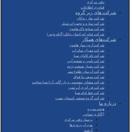
دفتر مرکزی
فناوری اطلاعات
شرکت های زیر گروه
شرکت بهار ریوکان
شرکت سازه و تجهیزات شیلر
شرکت صنایع تاک هامون
شرکت فناورانه کیهان نیاتک (گیاه وتیور)
شرکت‌های همکار
شرکت آرون ساز هامون
شرکت مهران ساتراپ
شرکت تام کاوان سبا
شرکت تامین و تصفیه آبین
شرکت بسپار صنعت پژوه
شرکت آبرسان طلوع مهر
شرکت سیف بنا فولاد
شرکت مشاور مهندسی و بازرگانی آریا صبا ساخت
شرکت فن آوری آب ثمین
شرکت خط لوله صبا
شرکت گروه صنعتی استوان نصب
درباره ما
هیئت مدیره
گالری تصاویر
پرسنل دفتر مرکزی
مدیران پروژه ها
آرشیو