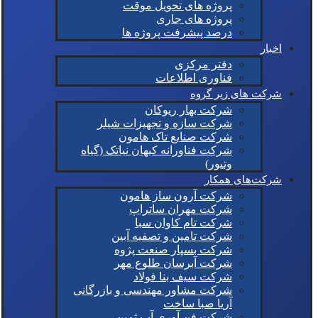
پروژه های تحویل موقت
پروژه های جاری
درصد پیشرفت پروژه ها
اخبار
دفتر مرکزی
فناوری اطلاعات
شرکت های زیر گروه
شرکت بهار ریوکان
شرکت سازه و تجهیزات شیلر
شرکت صنایع تاک هامون
شرکت فناورانه کیهان نیاتک (گیاه
وتیور)
شرکت‌های همکار
شرکت آرون ساز هامون
شرکت مهران ساتراپ
شرکت تام کاوان سبا
شرکت تامین و تصفیه آبین
شرکت بسپار صنعت پژوه
شرکت آبرسان طلوع مهر
شرکت سیف بنا فولاد
شرکت مشاور مهندسی و بازرگانی
آریا صبا ساخت
شرکت فن آوری آب ثمین