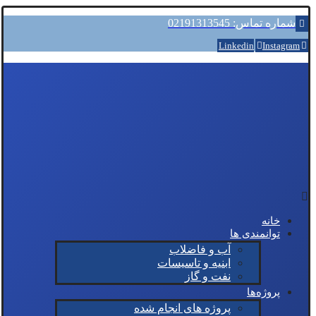
شماره تماس: 02191313545
Linkedin
Instagram
خانه
توانمندی ها
آب و فاضلاب
ابنیه و تاسیسات
نفت و گاز
پروژه‌ها
پروژه های انجام شده