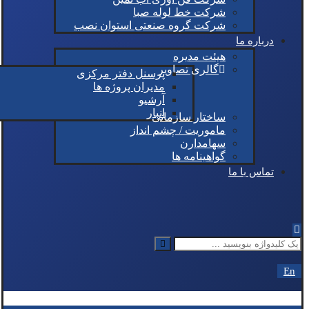
شرکت خط لوله صبا
شرکت گروه صنعتی استوان نصب
درباره ما
هیئت مدیره
گالری تصاویر
پرسنل دفتر مرکزی
مدیران پروژه ها
آرشیو
انبار
ساختار سازمانی
ماموریت / چشم انداز
سهامدارن
گواهینامه ها
تماس با ما
En