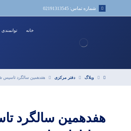
شماره تماس: 02191313545
خانه
توانمندی ه
وبلاگ
دفتر مرکزی
هفدهمین سالگرد تاسیس ش
هفدهمین سالگرد ت