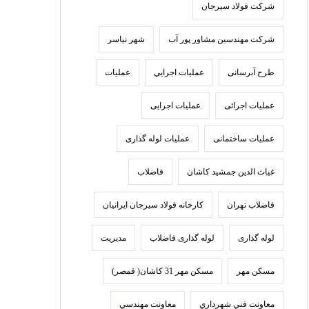
شرکت فولاد سيرجان
شرکت مهندسین مشاور پور آب
شهر نیاسر
طرح آبرسانی
عمليات اجرايي
عملیات
عملیات اجرائی
عملیات اجرایی
عملیات ساختمانی
عملیات لوله گذاری
غیاث الدین جمشید کاشان
فاضلاب
فاضلاب تهران
كارخانه فولاد سيرجان ايرانيان
لوله گذاری
لوله گذاری فاضلاب
مدیریت
مسکن مهر
مسکن مهر 31 کاشان( قمصر)
معاونت فني شهرداري
معاونت مهندسي