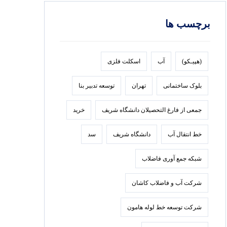
برچسب ها
(هپیـکو)
آب
اسکلت فلزی
بلوک ساختمانی
تهران
توسعه تدبير بنا
جمعی از فارغ التحصیلان دانشگاه شریف
خرید
خط انتقال آب
دانشگاه شریف
سد
شبکه جمع آوری فاضلاب
شرکت آب و فاضلاب کاشان
شرکت توسعه خط لوله هامون