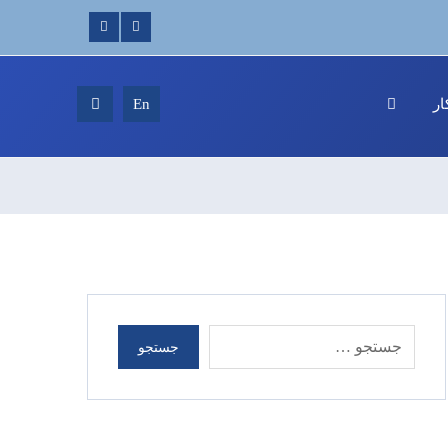
ر
En
جستجو