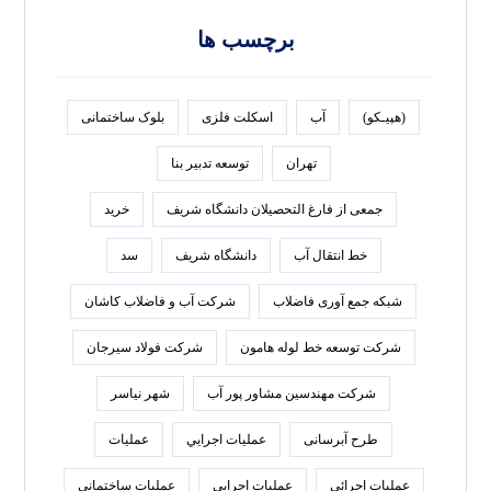
برچسب ها
(هپیـکو)
آب
اسکلت فلزی
بلوک ساختمانی
تهران
توسعه تدبير بنا
جمعی از فارغ التحصیلان دانشگاه شریف
خرید
خط انتقال آب
دانشگاه شریف
سد
شبکه جمع آوری فاضلاب
شرکت آب و فاضلاب کاشان
شرکت توسعه خط لوله هامون
شرکت فولاد سيرجان
شرکت مهندسین مشاور پور آب
شهر نیاسر
طرح آبرسانی
عمليات اجرايي
عملیات
عملیات اجرائی
عملیات اجرایی
عملیات ساختمانی