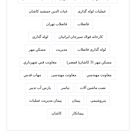
عملیات لوله گذاری
غیاث الدین جمشید کاشان
فاضلاب
فاضلاب تهران
كارخانه فولاد سيرجان ايرانيان
لوله گذاری
لوله گذاری فاضلاب
مدیریت
مسکن مهر
مسکن مهر 31 کاشان( قمصر)
معاونت فني شهرداري
معاونت مهندسي
معاونت مهندسی
مهاب قدس
نصب ماشین آلات
نیاسر
پارس‌ آب تدبير
پتروشیمی
پیمان
پیمان مدیریت عملیات
پیمانکار
کاشان