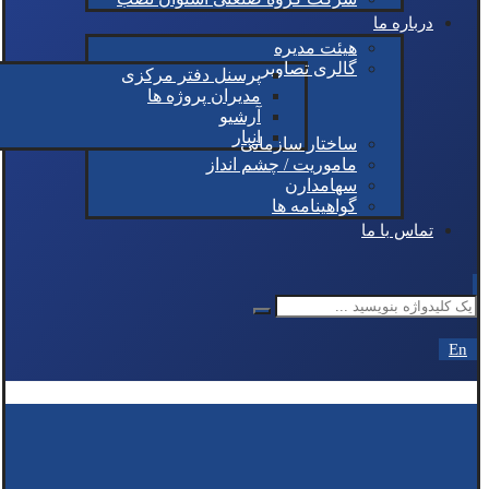
درباره ما
هیئت مدیره
گالری تصاویر
پرسنل دفتر مرکزی
مدیران پروژه ها
آرشیو
انبار
ساختار سازمانی
ماموریت / چشم انداز
سهامدارن
گواهینامه ها
تماس با ما
En