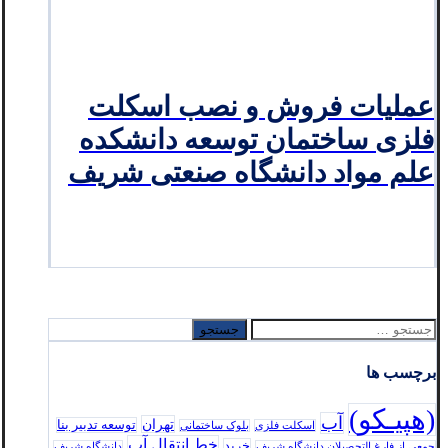
عملیات فروش و نصب اسکلت
فلزی ساختمان توسعه دانشکده
علم مواد دانشگاه صنعتی شریف
جستجو
برای:
برچسب ها
(هپیـکو)
آب
تهران
توسعه تدبير بنا
اسکلت فلزی
بلوک ساختمانی
خط انتقال آب
خرید
جمعی از فارغ التحصیلان دانشگاه شریف
دانشگاه شریف