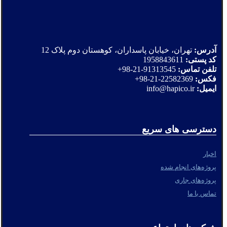
آدرس:
تهران، خیابان پاسداران، کوهستان دوم پلاک 12
کد پستی:
1958843611
تلفن تماس:
91313545-21-98+
فکس:
22582369-21-98+
ایمیل:
info@hapico.ir
دسترسی های سریع
اخبار
پروژه‌های انجام شده
پروژه‌های جاری
تماس با ما