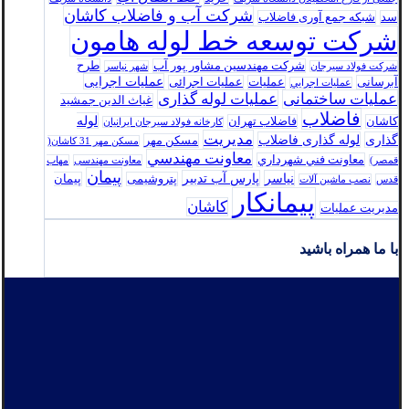
شرکت آب و فاضلاب کاشان
سد
شبکه جمع آوری فاضلاب
شرکت توسعه خط لوله هامون
شرکت مهندسین مشاور پور آب
طرح
شرکت فولاد سيرجان
شهر نیاسر
عملیات اجرایی
آبرسانی
عملیات
عملیات اجرائی
عمليات اجرايي
عملیات ساختمانی
عملیات لوله گذاری
غیاث الدین جمشید
فاضلاب
لوله
کاشان
فاضلاب تهران
كارخانه فولاد سيرجان ايرانيان
مدیریت
گذاری
لوله گذاری فاضلاب
مسکن مهر
مسکن مهر 31 کاشان(
معاونت مهندسي
معاونت فني شهرداري
قمصر)
معاونت مهندسی
مهاب
پیمان
نیاسر
پارس‌ آب تدبير
پتروشیمی
پیمان
قدس
نصب ماشین آلات
پیمانکار
کاشان
مدیریت عملیات
با ما همراه باشید