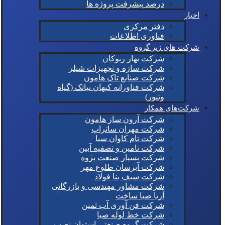
درصد پیشرفت پروژه ها
اخبار
دفتر مرکزی
فناوری اطلاعات
شرکت های زیر گروه
شرکت بهار ریوکان
شرکت سازه و تجهیزات شیلر
شرکت صنایع تاک هامون
شرکت فناورانه کیهان نیاتک (گیاه
وتیور)
شرکت‌های همکار
شرکت آرون ساز هامون
شرکت مهران ساتراپ
شرکت تام کاوان سبا
شرکت تامین و تصفیه آبین
شرکت بسپار صنعت پژوه
شرکت آبرسان طلوع مهر
شرکت سیف بنا فولاد
شرکت مشاور مهندسی و بازرگانی
آریا صبا ساخت
شرکت فن آوری آب ثمین
شرکت خط لوله صبا
شرکت گروه صنعتی استوان نصب