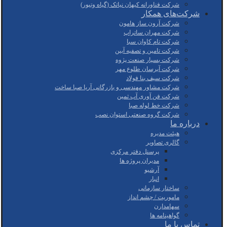
شرکت فناورانه کیهان نیاتک (گیاه وتیور)
شرکت‌های همکار
شرکت آرون ساز هامون
شرکت مهران ساتراپ
شرکت تام کاوان سبا
شرکت تامین و تصفیه آبین
شرکت بسپار صنعت پژوه
شرکت آبرسان طلوع مهر
شرکت سیف بنا فولاد
شرکت مشاور مهندسی و بازرگانی آریا صبا ساخت
شرکت فن آوری آب ثمین
شرکت خط لوله صبا
شرکت گروه صنعتی استوان نصب
درباره ما
هیئت مدیره
گالری تصاویر
پرسنل دفتر مرکزی
مدیران پروژه ها
آرشیو
انبار
ساختار سازمانی
ماموریت / چشم انداز
سهامدارن
گواهینامه ها
تماس با ما