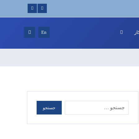
ر
En
جستجو