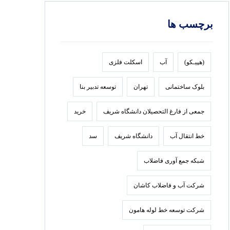
برچسب ها
(هپیـکو)
آب
اسکلت فلزی
بلوک ساختمانی
تهران
توسعه تدبير بنا
جمعی از فارغ التحصیلان دانشگاه شریف
خرید
خط انتقال آب
دانشگاه شریف
سد
شبکه جمع آوری فاضلاب
شرکت آب و فاضلاب کاشان
شرکت توسعه خط لوله هامون