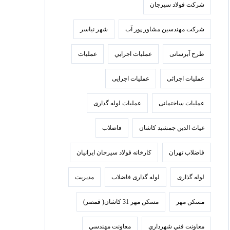
شرکت فولاد سيرجان
شرکت مهندسین مشاور پور آب
شهر نیاسر
طرح آبرسانی
عمليات اجرايي
عملیات
عملیات اجرائی
عملیات اجرایی
عملیات ساختمانی
عملیات لوله گذاری
غیاث الدین جمشید کاشان
فاضلاب
فاضلاب تهران
كارخانه فولاد سيرجان ايرانيان
لوله گذاری
لوله گذاری فاضلاب
مدیریت
مسکن مهر
مسکن مهر 31 کاشان( قمصر)
معاونت فني شهرداري
معاونت مهندسي