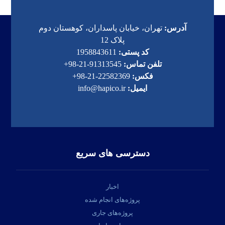
آدرس:
تهران، خیابان پاسداران، کوهستان دوم
پلاک 12
کد پستی:
1958843611
تلفن تماس:
91313545-21-98+
فکس:
22582369-21-98+
ایمیل:
info@hapico.ir
دسترسی های سریع
اخبار
پروژه‌های انجام شده
پروژه‌های جاری