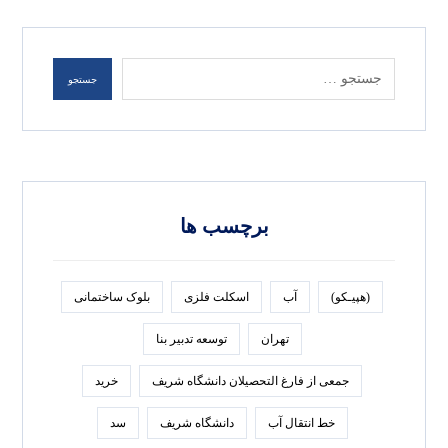
جستجو
برچسب ها
(هپیـکو)
آب
اسکلت فلزی
بلوک ساختمانی
تهران
توسعه تدبير بنا
جمعی از فارغ التحصیلان دانشگاه شریف
خرید
خط انتقال آب
دانشگاه شریف
سد