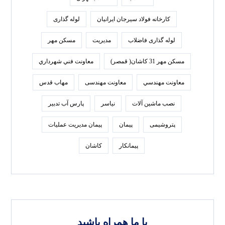
كارخانه فولاد سيرجان ايرانيان
لوله گذاری
لوله گذاری فاضلاب
مدیریت
مسکن مهر
مسکن مهر 31 کاشان( قمصر)
معاونت فني شهرداري
معاونت مهندسي
معاونت مهندسی
مهاب قدس
نصب ماشین آلات
نیاسر
پارس‌ آب تدبير
پتروشیمی
پیمان
پیمان مدیریت عملیات
پیمانکار
کاشان
با ما همراه باشید