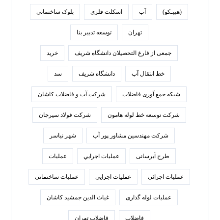
(هپیـکو)
آب
اسکلت فلزی
بلوک ساختمانی
تهران
توسعه تدبير بنا
جمعی از فارغ التحصیلان دانشگاه شریف
خرید
خط انتقال آب
دانشگاه شریف
سد
شبکه جمع آوری فاضلاب
شرکت آب و فاضلاب کاشان
شرکت توسعه خط لوله هامون
شرکت فولاد سيرجان
شرکت مهندسین مشاور پور آب
شهر نیاسر
طرح آبرسانی
عمليات اجرايي
عملیات
عملیات اجرائی
عملیات اجرایی
عملیات ساختمانی
عملیات لوله گذاری
غیاث الدین جمشید کاشان
فاضلاب
فاضلاب تهران