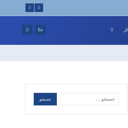
ر
En
جستجو