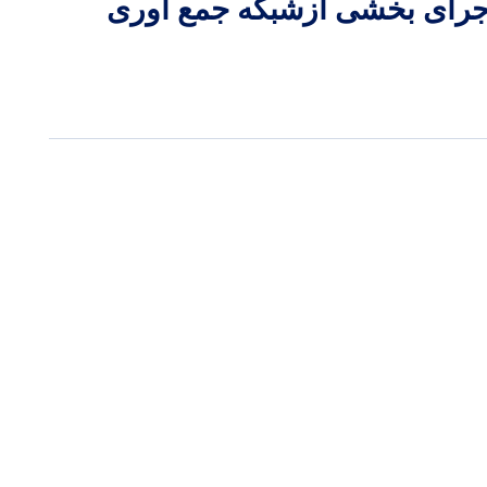
جرای بخشی ازشبکه جمع آوری