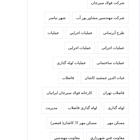
شرکت فولاد سيرجان
شرکت مهندسین مشاور پور آب
شهر نیاسر
طرح آبرسانی
عمليات اجرايي
عملیات
عملیات اجرائی
عملیات اجرایی
عملیات ساختمانی
عملیات لوله گذاری
غیاث الدین جمشید کاشان
فاضلاب
فاضلاب تهران
كارخانه فولاد سيرجان ايرانيان
لوله گذاری
لوله گذاری فاضلاب
مدیریت
مسکن مهر
مسکن مهر 31 کاشان( قمصر)
معاونت فني شهرداري
معاونت مهندسي