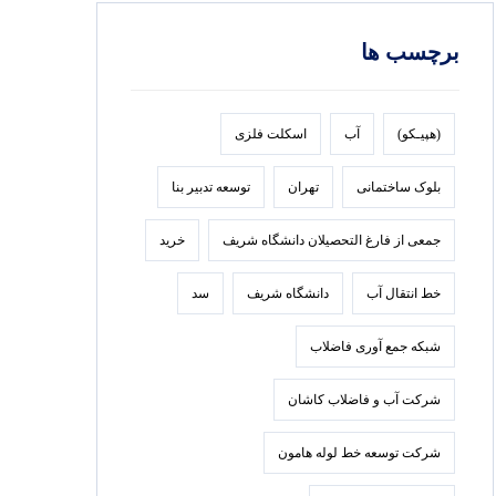
برچسب ها
(هپیـکو)
آب
اسکلت فلزی
بلوک ساختمانی
تهران
توسعه تدبير بنا
جمعی از فارغ التحصیلان دانشگاه شریف
خرید
خط انتقال آب
دانشگاه شریف
سد
شبکه جمع آوری فاضلاب
شرکت آب و فاضلاب کاشان
شرکت توسعه خط لوله هامون