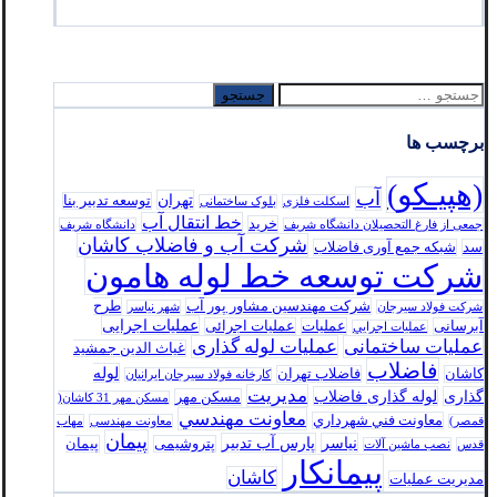
جستجو
برای:
برچسب ها
(هپیـکو)
آب
تهران
توسعه تدبير بنا
اسکلت فلزی
بلوک ساختمانی
خط انتقال آب
خرید
جمعی از فارغ التحصیلان دانشگاه شریف
دانشگاه شریف
شرکت آب و فاضلاب کاشان
سد
شبکه جمع آوری فاضلاب
شرکت توسعه خط لوله هامون
شرکت مهندسین مشاور پور آب
طرح
شرکت فولاد سيرجان
شهر نیاسر
عملیات اجرایی
آبرسانی
عملیات
عملیات اجرائی
عمليات اجرايي
عملیات ساختمانی
عملیات لوله گذاری
غیاث الدین جمشید
فاضلاب
لوله
کاشان
فاضلاب تهران
كارخانه فولاد سيرجان ايرانيان
مدیریت
گذاری
لوله گذاری فاضلاب
مسکن مهر
مسکن مهر 31 کاشان(
معاونت مهندسي
معاونت فني شهرداري
قمصر)
معاونت مهندسی
مهاب
پیمان
نیاسر
پارس‌ آب تدبير
پتروشیمی
پیمان
قدس
نصب ماشین آلات
پیمانکار
کاشان
مدیریت عملیات