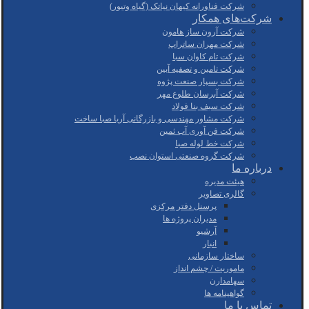
شرکت فناورانه کیهان نیاتک (گیاه وتیور)
شرکت‌های همکار
شرکت آرون ساز هامون
شرکت مهران ساتراپ
شرکت تام کاوان سبا
شرکت تامین و تصفیه آبین
شرکت بسپار صنعت پژوه
شرکت آبرسان طلوع مهر
شرکت سیف بنا فولاد
شرکت مشاور مهندسی و بازرگانی آریا صبا ساخت
شرکت فن آوری آب ثمین
شرکت خط لوله صبا
شرکت گروه صنعتی استوان نصب
درباره ما
هیئت مدیره
گالری تصاویر
پرسنل دفتر مرکزی
مدیران پروژه ها
آرشیو
انبار
ساختار سازمانی
ماموریت / چشم انداز
سهامدارن
گواهینامه ها
تماس با ما