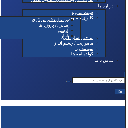
درباره ما
هیئت مدیره
گالری تصاویر
پرسنل دفتر مرکزی
مدیران پروژه ها
آرشیو
انبار
ساختار سازمانی
ماموریت / چشم انداز
سهامدارن
گواهینامه ها
تماس با ما
En