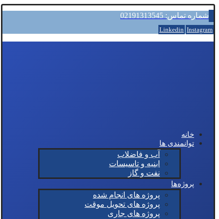
شماره تماس: 02191313545
Linkedin
Instagram
خانه
توانمندی ها
آب و فاضلاب
ابنیه و تاسیسات
نفت و گاز
پروژه‌ها
پروژه های انجام شده
پروژه های تحویل موقت
پروژه های جاری