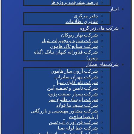
درصد پیشرفت پروژه ها
اخبار
دفتر مرکزی
فناوری اطلاعات
شرکت های زیر گروه
شرکت بهار ریوکان
شرکت سازه و تجهیزات شیلر
شرکت صنایع تاک هامون
شرکت فناورانه کیهان نیاتک (گیاه
وتیور)
شرکت‌های همکار
شرکت آرون ساز هامون
شرکت مهران ساتراپ
شرکت تام کاوان سبا
شرکت تامین و تصفیه آبین
شرکت بسپار صنعت پژوه
شرکت آبرسان طلوع مهر
شرکت سیف بنا فولاد
شرکت مشاور مهندسی و بازرگانی
آریا صبا ساخت
شرکت فن آوری آب ثمین
شرکت خط لوله صبا
شرکت گروه صنعتی استوان نصب