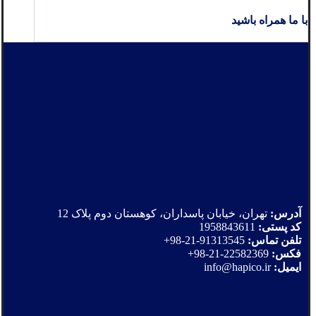
با ما همراه باشید
آدرس:
تهران، خیابان پاسداران، کوهستان دوم پلاک 12
کد پستی:
1958843611
تلفن تماس:
91313545-21-98+
فکس:
22582369-21-98+
ایمیل:
info@hapico.ir