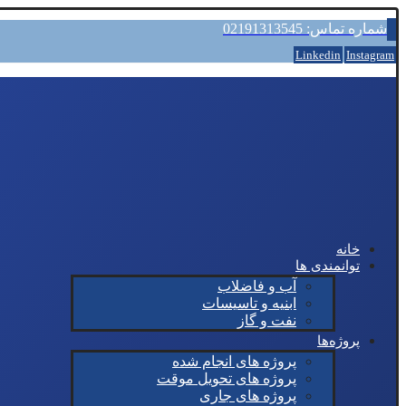
شماره تماس: 02191313545
Linkedin
Instagram
خانه
توانمندی ها
آب و فاضلاب
ابنیه و تاسیسات
نفت و گاز
پروژه‌ها
پروژه های انجام شده
پروژه های تحویل موقت
پروژه های جاری