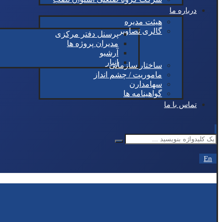
درباره ما
هیئت مدیره
گالری تصاویر
پرسنل دفتر مرکزی
مدیران پروژه ها
آرشیو
انبار
ساختار سازمانی
ماموریت / چشم انداز
سهامدارن
گواهینامه ها
تماس با ما
En