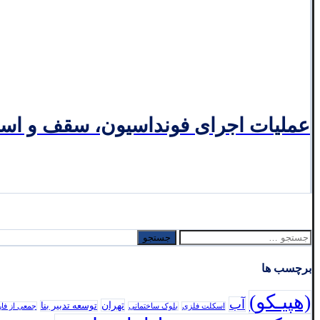
عملیات اجرای فونداسیون، سقف و اسکلت فاز ی
جستجو
برای:
برچسب ها
(هپیـکو)
آب
تهران
توسعه تدبير بنا
اسکلت فلزی
بلوک ساختمانی
جمعی از فا