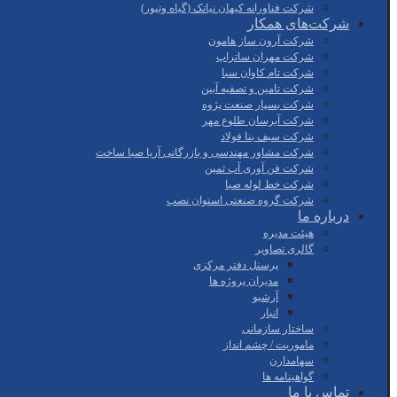
شرکت فناورانه کیهان نیاتک (گیاه وتیور)
شرکت‌های همکار
شرکت آرون ساز هامون
شرکت مهران ساتراپ
شرکت تام کاوان سبا
شرکت تامین و تصفیه آبین
شرکت بسپار صنعت پژوه
شرکت آبرسان طلوع مهر
شرکت سیف بنا فولاد
شرکت مشاور مهندسی و بازرگانی آریا صبا ساخت
شرکت فن آوری آب ثمین
شرکت خط لوله صبا
شرکت گروه صنعتی استوان نصب
درباره ما
هیئت مدیره
گالری تصاویر
پرسنل دفتر مرکزی
مدیران پروژه ها
آرشیو
انبار
ساختار سازمانی
ماموریت / چشم انداز
سهامدارن
گواهینامه ها
تماس با ما