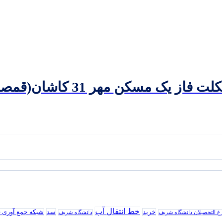
ک مسکن مهر 31 کاشان(قمصر)
خط انتقال آب
خرید
سد
شبکه جمع آوری 
رغ التحصیلان دانشگاه شریف
دانشگاه شریف