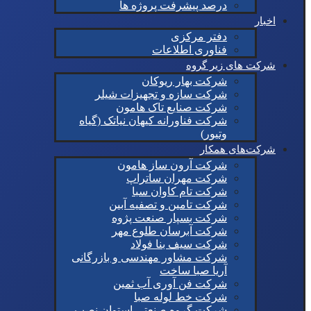
درصد پیشرفت پروژه ها
اخبار
دفتر مرکزی
فناوری اطلاعات
شرکت های زیر گروه
شرکت بهار ریوکان
شرکت سازه و تجهیزات شیلر
شرکت صنایع تاک هامون
شرکت فناورانه کیهان نیاتک (گیاه
وتیور)
شرکت‌های همکار
شرکت آرون ساز هامون
شرکت مهران ساتراپ
شرکت تام کاوان سبا
شرکت تامین و تصفیه آبین
شرکت بسپار صنعت پژوه
شرکت آبرسان طلوع مهر
شرکت سیف بنا فولاد
شرکت مشاور مهندسی و بازرگانی
آریا صبا ساخت
شرکت فن آوری آب ثمین
شرکت خط لوله صبا
شرکت گروه صنعتی استوان نصب