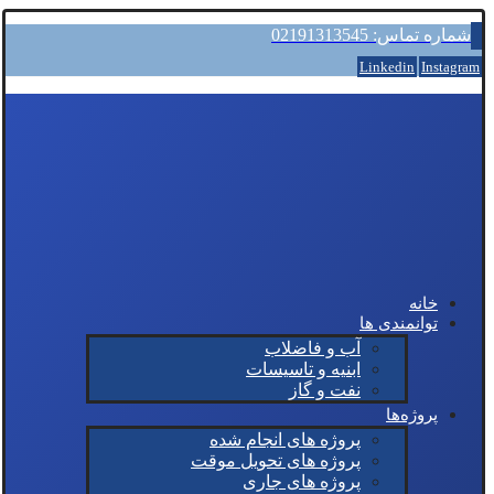
شماره تماس: 02191313545
Linkedin
Instagram
خانه
توانمندی ها
آب و فاضلاب
ابنیه و تاسیسات
نفت و گاز
پروژه‌ها
پروژه های انجام شده
پروژه های تحویل موقت
پروژه های جاری