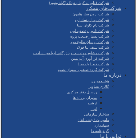
شرکت فناورانه کیهان نیاتک (گیاه وتیور)
شرکت‌های همکار
شرکت آرون ساز هامون
شرکت مهران ساتراپ
شرکت تام کاوان سبا
شرکت تامین و تصفیه آبین
شرکت بسپار صنعت پژوه
شرکت آبرسان طلوع مهر
شرکت سیف بنا فولاد
شرکت مشاور مهندسی و بازرگانی آریا صبا ساخت
شرکت فن آوری آب ثمین
شرکت خط لوله صبا
شرکت گروه صنعتی استوان نصب
درباره ما
هیئت مدیره
گالری تصاویر
پرسنل دفتر مرکزی
مدیران پروژه ها
آرشیو
انبار
ساختار سازمانی
ماموریت / چشم انداز
سهامدارن
گواهینامه ها
تماس با ما