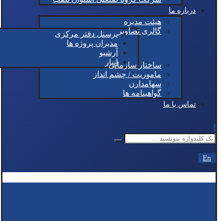
درباره ما
هیئت مدیره
گالری تصاویر
پرسنل دفتر مرکزی
مدیران پروژه ها
آرشیو
انبار
ساختار سازمانی
ماموریت / چشم انداز
سهامدارن
گواهینامه ها
تماس با ما
En