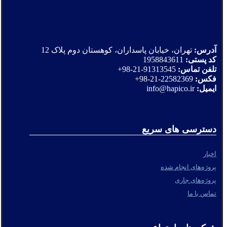
آدرس:
تهران، خیابان پاسداران، کوهستان دوم پلاک 12
کد پستی:
1958843611
تلفن تماس:
91313545-21-98+
فکس:
22582369-21-98+
ایمیل:
info@hapico.ir
دسترسی های سریع
اخبار
پروژه‌های انجام شده
پروژه‌های جاری
تماس با ما