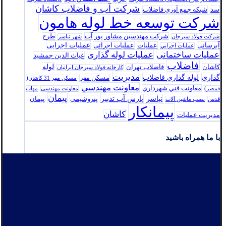
شرکت آب و فاضلاب کاشان
سد
شبکه جمع آوری فاضلاب
شرکت توسعه خط لوله هامون
شرکت مهندسین مشاور پور آب
طرح
شرکت فولاد سيرجان
شهر نیاسر
عملیات اجرایی
آبرسانی
عملیات
عملیات اجرائی
عمليات اجرايي
عملیات ساختمانی
عملیات لوله گذاری
غیاث الدین جمشید
فاضلاب
لوله
کاشان
فاضلاب تهران
كارخانه فولاد سيرجان ايرانيان
مدیریت
گذاری
لوله گذاری فاضلاب
مسکن مهر
مسکن مهر 31 کاشان(
معاونت مهندسي
معاونت فني شهرداري
قمصر)
معاونت مهندسی
مهاب
پیمان
نیاسر
پارس‌ آب تدبير
پتروشیمی
پیمان
قدس
نصب ماشین آلات
پیمانکار
کاشان
مدیریت عملیات
با ما همراه باشید