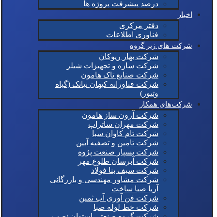
درصد پیشرفت پروژه ها
اخبار
دفتر مرکزی
فناوری اطلاعات
شرکت های زیر گروه
شرکت بهار ریوکان
شرکت سازه و تجهیزات شیلر
شرکت صنایع تاک هامون
شرکت فناورانه کیهان نیاتک (گیاه
وتیور)
شرکت‌های همکار
شرکت آرون ساز هامون
شرکت مهران ساتراپ
شرکت تام کاوان سبا
شرکت تامین و تصفیه آبین
شرکت بسپار صنعت پژوه
شرکت آبرسان طلوع مهر
شرکت سیف بنا فولاد
شرکت مشاور مهندسی و بازرگانی
آریا صبا ساخت
شرکت فن آوری آب ثمین
شرکت خط لوله صبا
شرکت گروه صنعتی استوان نصب