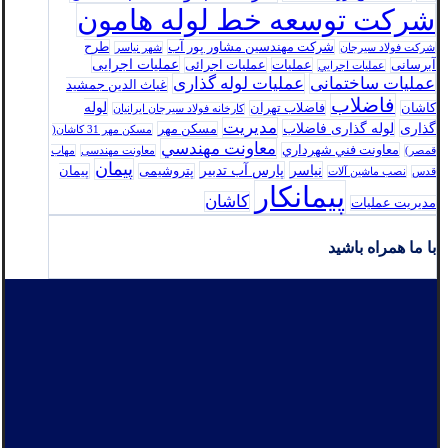
شرکت توسعه خط لوله هامون
شرکت مهندسین مشاور پور آب
طرح
شرکت فولاد سيرجان
شهر نیاسر
عملیات اجرایی
آبرسانی
عملیات
عملیات اجرائی
عمليات اجرايي
عملیات ساختمانی
عملیات لوله گذاری
غیاث الدین جمشید
فاضلاب
لوله
کاشان
فاضلاب تهران
كارخانه فولاد سيرجان ايرانيان
مدیریت
گذاری
لوله گذاری فاضلاب
مسکن مهر
مسکن مهر 31 کاشان(
معاونت مهندسي
معاونت فني شهرداري
قمصر)
معاونت مهندسی
مهاب
پیمان
نیاسر
پارس‌ آب تدبير
پتروشیمی
پیمان
قدس
نصب ماشین آلات
پیمانکار
کاشان
مدیریت عملیات
با ما همراه باشید