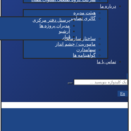
درباره ما
هیئت مدیره
گالری تصاویر
پرسنل دفتر مرکزی
مدیران پروژه ها
آرشیو
انبار
ساختار سازمانی
ماموریت / چشم انداز
سهامدارن
گواهینامه ها
تماس با ما
En