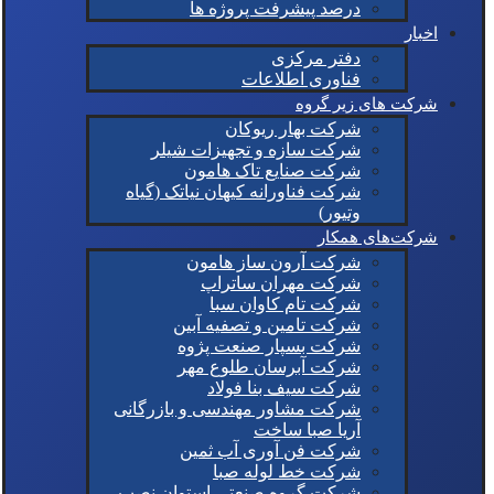
درصد پیشرفت پروژه ها
اخبار
دفتر مرکزی
فناوری اطلاعات
شرکت های زیر گروه
شرکت بهار ریوکان
شرکت سازه و تجهیزات شیلر
شرکت صنایع تاک هامون
شرکت فناورانه کیهان نیاتک (گیاه
وتیور)
شرکت‌های همکار
شرکت آرون ساز هامون
شرکت مهران ساتراپ
شرکت تام کاوان سبا
شرکت تامین و تصفیه آبین
شرکت بسپار صنعت پژوه
شرکت آبرسان طلوع مهر
شرکت سیف بنا فولاد
شرکت مشاور مهندسی و بازرگانی
آریا صبا ساخت
شرکت فن آوری آب ثمین
شرکت خط لوله صبا
شرکت گروه صنعتی استوان نصب