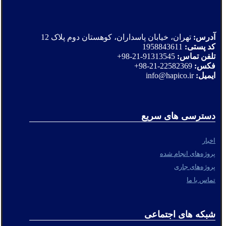
آدرس:
تهران، خیابان پاسداران، کوهستان دوم پلاک 12
کد پستی:
1958843611
تلفن تماس:
91313545-21-98+
فکس:
22582369-21-98+
ایمیل:
info@hapico.ir
دسترسی های سریع
اخبار
پروژه‌های انجام شده
پروژه‌های جاری
تماس با ما
شبکه های اجتماعی