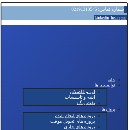
شماره تماس: 02191313545
Linkedin
Instagram
خانه
توانمندی ها
آب و فاضلاب
ابنیه و تاسیسات
نفت و گاز
پروژه‌ها
پروژه های انجام شده
پروژه های تحویل موقت
پروژه های جاری