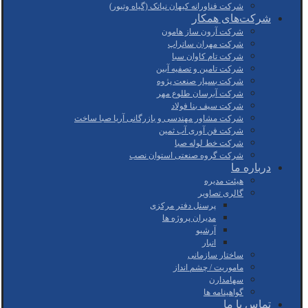
شرکت فناورانه کیهان نیاتک (گیاه وتیور)
شرکت‌های همکار
شرکت آرون ساز هامون
شرکت مهران ساتراپ
شرکت تام کاوان سبا
شرکت تامین و تصفیه آبین
شرکت بسپار صنعت پژوه
شرکت آبرسان طلوع مهر
شرکت سیف بنا فولاد
شرکت مشاور مهندسی و بازرگانی آریا صبا ساخت
شرکت فن آوری آب ثمین
شرکت خط لوله صبا
شرکت گروه صنعتی استوان نصب
درباره ما
هیئت مدیره
گالری تصاویر
پرسنل دفتر مرکزی
مدیران پروژه ها
آرشیو
انبار
ساختار سازمانی
ماموریت / چشم انداز
سهامدارن
گواهینامه ها
تماس با ما