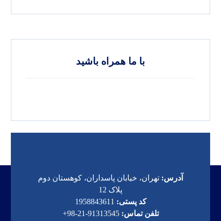
با ما همراه باشید
آدرس:
تهران، خیابان پاسداران، کوهستان دوم
پلاک 12
کد پستی:
1958843611
تلفن تماس:
91313545-21-98+