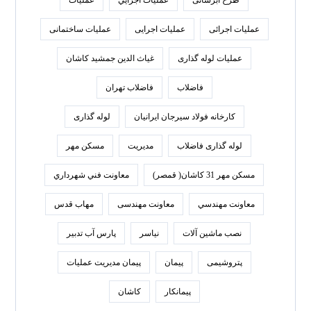
طرح آبرسانی
عمليات اجرايي
عملیات
عملیات اجرائی
عملیات اجرایی
عملیات ساختمانی
عملیات لوله گذاری
غیاث الدین جمشید کاشان
فاضلاب
فاضلاب تهران
كارخانه فولاد سيرجان ايرانيان
لوله گذاری
لوله گذاری فاضلاب
مدیریت
مسکن مهر
مسکن مهر 31 کاشان( قمصر)
معاونت فني شهرداري
معاونت مهندسي
معاونت مهندسی
مهاب قدس
نصب ماشین آلات
نیاسر
پارس‌ آب تدبير
پتروشیمی
پیمان
پیمان مدیریت عملیات
پیمانکار
کاشان