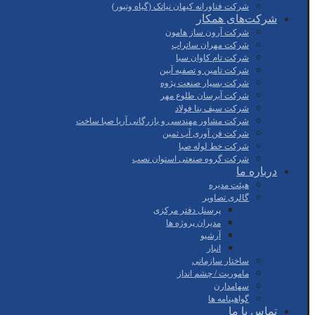
شرکت فناورانه کیهان نیاتک (گیاه وتیور)
شرکت‌های همکار
شرکت آرون ساز هامون
شرکت مهران ساتراپ
شرکت تام کاوان سبا
شرکت تامین و تصفیه آبین
شرکت بسپار صنعت پژوه
شرکت آبرسان طلوع مهر
شرکت سیف بنا فولاد
شرکت مشاور مهندسی و بازرگانی آریا صبا ساخت
شرکت فن آوری آب ثمین
شرکت خط لوله صبا
شرکت گروه صنعتی استوان نصب
درباره ما
هیئت مدیره
گالری تصاویر
پرسنل دفتر مرکزی
مدیران پروژه ها
آرشیو
انبار
ساختار سازمانی
ماموریت / چشم انداز
سهامدارن
گواهینامه ها
تماس با ما