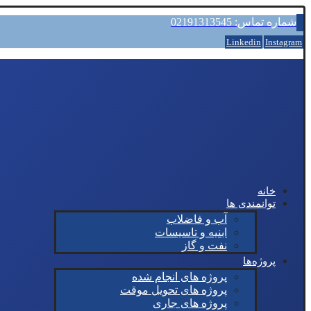
شماره تماس: 02191313545
Linkedin
Instagram
خانه
توانمندی ها
آب و فاضلاب
ابنیه و تاسیسات
نفت و گاز
پروژه‌ها
پروژه های انجام شده
پروژه های تحویل موقت
پروژه های جاری