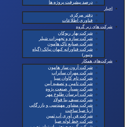
درصد پیشرفت پروژه ها
اخبار
دفتر مرکزی
فناوری اطلاعات
شرکت های زیر گروه
شرکت بهار ریوکان
شرکت سازه و تجهیزات شیلر
شرکت صنایع تاک هامون
شرکت فناورانه کیهان نیاتک (گیاه
وتیور)
شرکت‌های همکار
شرکت آرون ساز هامون
شرکت مهران ساتراپ
شرکت تام کاوان سبا
شرکت تامین و تصفیه آبین
شرکت بسپار صنعت پژوه
شرکت آبرسان طلوع مهر
شرکت سیف بنا فولاد
شرکت مشاور مهندسی و بازرگانی
آریا صبا ساخت
شرکت فن آوری آب ثمین
شرکت خط لوله صبا
شرکت گروه صنعتی استوان نصب