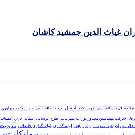
ران غیاث الدین جمشید کاشان
خط انتقال آب
خرید
سد
شبکه جمع آوری 
رغ التحصیلان دانشگاه شریف
دانشگاه شریف
شرکت مهندسین مشاور پور آب
طرح آبرسانی
عملیات
رجان
شهر نیاسر
عمليات اجرايي
مدیریت
لوله گذاری
لوله گذاری فاضلاب
ضلاب تهران
كارخانه فولاد سيرجان ايرانيان
پیمانکار