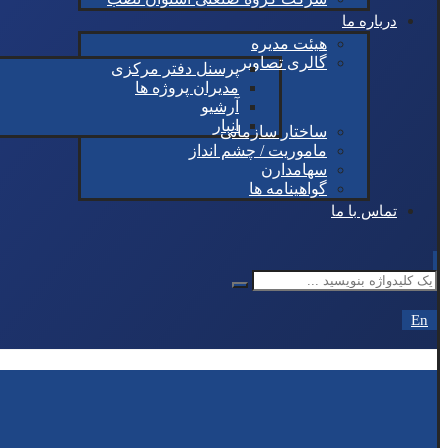
درباره ما
هیئت مدیره
گالری تصاویر
پرسنل دفتر مرکزی
مدیران پروژه ها
آرشیو
انبار
ساختار سازمانی
ماموریت / چشم انداز
سهامدارن
گواهینامه ها
تماس با ما
En