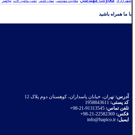
معاونت مهندسي
نیاسر
شهرداري
معاونت مهندسی
مهاب قدس
نصب ماشین آلات
با ما همراه باشید
آدرس:
تهران، خیابان پاسداران، کوهستان دوم پلاک 12
کد پستی:
1958843611
تلفن تماس:
91313545-21-98+
فکس:
22582369-21-98+
ایمیل:
info@hapico.ir