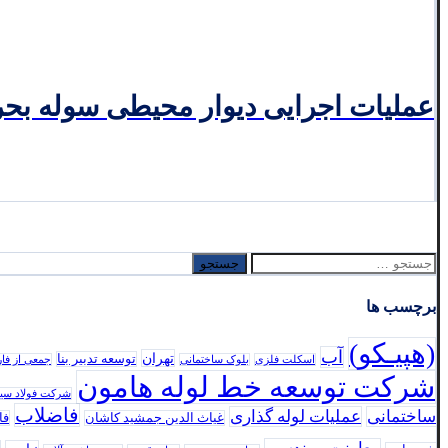
عملیات اجرایی دیوار محیطی سوله بح
جستجو
برای:
برچسب ها
(هپیـکو)
آب
تهران
توسعه تدبير بنا
اسکلت فلزی
بلوک ساختمانی
جمعی از فا
شرکت توسعه خط لوله هامون
شرکت فولاد سي
فاضلاب
ساختمانی
عملیات لوله گذاری
غیاث الدین جمشید کاشان
فا