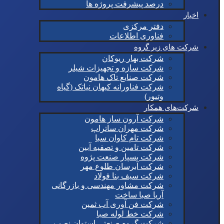
درصد پیشرفت پروژه ها
اخبار
دفتر مرکزی
فناوری اطلاعات
شرکت های زیر گروه
شرکت بهار ریوکان
شرکت سازه و تجهیزات شیلر
شرکت صنایع تاک هامون
شرکت فناورانه کیهان نیاتک (گیاه
وتیور)
شرکت‌های همکار
شرکت آرون ساز هامون
شرکت مهران ساتراپ
شرکت تام کاوان سبا
شرکت تامین و تصفیه آبین
شرکت بسپار صنعت پژوه
شرکت آبرسان طلوع مهر
شرکت سیف بنا فولاد
شرکت مشاور مهندسی و بازرگانی
آریا صبا ساخت
شرکت فن آوری آب ثمین
شرکت خط لوله صبا
شرکت گروه صنعتی استوان نصب