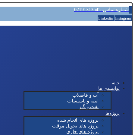
شماره تماس: 02191313545
Linkedin
Instagram
خانه
توانمندی ها
آب و فاضلاب
ابنیه و تاسیسات
نفت و گاز
پروژه‌ها
پروژه های انجام شده
پروژه های تحویل موقت
پروژه های جاری