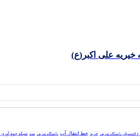
یریه علی اکبر(ع)
خط انتقال آب
خرید
سد
شبکه جمع آوری 
رغ التحصیلان دانشگاه شریف
دانشگاه شریف