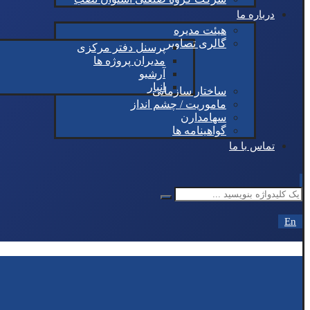
درباره ما
هیئت مدیره
گالری تصاویر
پرسنل دفتر مرکزی
مدیران پروژه ها
آرشیو
انبار
ساختار سازمانی
ماموریت / چشم انداز
سهامدارن
گواهینامه ها
تماس با ما
En