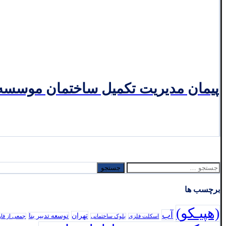
پیمان مدیریت تکمیل ساختمان موسسه خ
جستجو
برای:
برچسب ها
(هپیـکو)
آب
تهران
توسعه تدبير بنا
اسکلت فلزی
بلوک ساختمانی
جمعی از فا