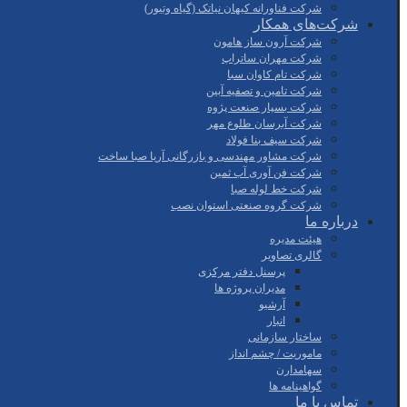
شرکت فناورانه کیهان نیاتک (گیاه وتیور)
شرکت‌های همکار
شرکت آرون ساز هامون
شرکت مهران ساتراپ
شرکت تام کاوان سبا
شرکت تامین و تصفیه آبین
شرکت بسپار صنعت پژوه
شرکت آبرسان طلوع مهر
شرکت سیف بنا فولاد
شرکت مشاور مهندسی و بازرگانی آریا صبا ساخت
شرکت فن آوری آب ثمین
شرکت خط لوله صبا
شرکت گروه صنعتی استوان نصب
درباره ما
هیئت مدیره
گالری تصاویر
پرسنل دفتر مرکزی
مدیران پروژه ها
آرشیو
انبار
ساختار سازمانی
ماموریت / چشم انداز
سهامدارن
گواهینامه ها
تماس با ما