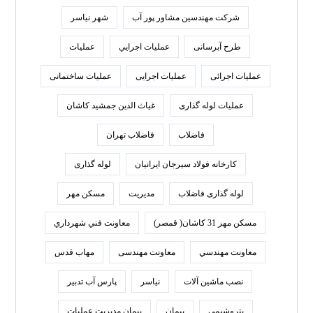
شرکت مهندسین مشاور پور آب
شهر نیاسر
طرح آبرسانی
عمليات اجرايي
عملیات
عملیات اجرائی
عملیات اجرایی
عملیات ساختمانی
عملیات لوله گذاری
غیاث الدین جمشید کاشان
فاضلاب
فاضلاب تهران
كارخانه فولاد سيرجان ايرانيان
لوله گذاری
لوله گذاری فاضلاب
مدیریت
مسکن مهر
مسکن مهر 31 کاشان( قمصر)
معاونت فني شهرداري
معاونت مهندسي
معاونت مهندسی
مهاب قدس
نصب ماشین آلات
نیاسر
پارس‌ آب تدبير
پتروشیمی
پیمان
پیمان مدیریت عملیات