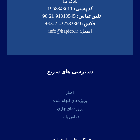
پلاک 12
کد پستی:
1958843611
تلفن تماس:
91313545-21-98+
فکس:
22582369-21-98+
ایمیل:
info@hapico.ir
دسترسی های سریع
اخبار
پروژه‌های انجام شده
پروژه‌های جاری
تماس با ما