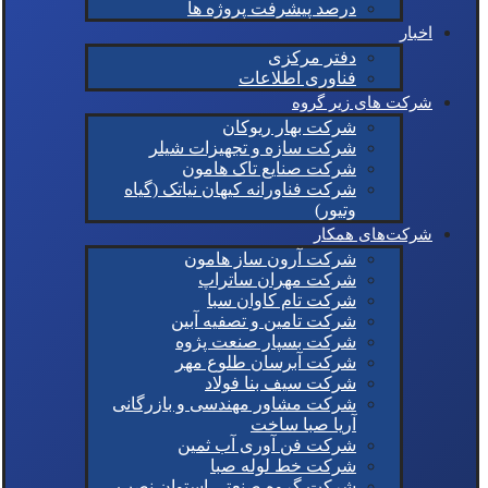
درصد پیشرفت پروژه ها
اخبار
دفتر مرکزی
فناوری اطلاعات
شرکت های زیر گروه
شرکت بهار ریوکان
شرکت سازه و تجهیزات شیلر
شرکت صنایع تاک هامون
شرکت فناورانه کیهان نیاتک (گیاه
وتیور)
شرکت‌های همکار
شرکت آرون ساز هامون
شرکت مهران ساتراپ
شرکت تام کاوان سبا
شرکت تامین و تصفیه آبین
شرکت بسپار صنعت پژوه
شرکت آبرسان طلوع مهر
شرکت سیف بنا فولاد
شرکت مشاور مهندسی و بازرگانی
آریا صبا ساخت
شرکت فن آوری آب ثمین
شرکت خط لوله صبا
شرکت گروه صنعتی استوان نصب