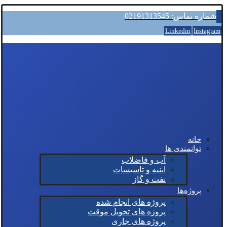
شماره تماس: 02191313545
Linkedin
Instagram
خانه
توانمندی ها
آب و فاضلاب
ابنیه و تاسیسات
نفت و گاز
پروژه‌ها
پروژه های انجام شده
پروژه های تحویل موقت
پروژه های جاری