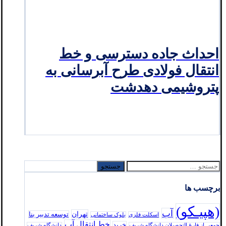
احداث جاده دسترسی و خط
انتقال فولادی طرح آبرسانی به
پتروشیمی دهدشت
جستجو
برای:
برچسب ها
(هپیـکو)
آب
تهران
توسعه تدبير بنا
اسکلت فلزی
بلوک ساختمانی
خط انتقال آب
خرید
جمعی از فارغ التحصیلان دانشگاه شریف
دانشگاه شریف