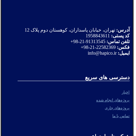
آدرس:
تهران، خیابان پاسداران، کوهستان دوم پلاک 12
کد پستی:
1958843611
تلفن تماس:
91313545-21-98+
فکس:
22582369-21-98+
ایمیل:
info@hapico.ir
دسترسی های سریع
اخبار
پروژه‌های انجام شده
پروژه‌های جاری
تماس با ما