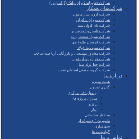
شرکت فناورانه کیهان نیاتک (گیاه وتیور)
شرکت‌های همکار
شرکت آرون ساز هامون
شرکت مهران ساتراپ
شرکت تام کاوان سبا
شرکت تامین و تصفیه آبین
شرکت بسپار صنعت پژوه
شرکت آبرسان طلوع مهر
شرکت سیف بنا فولاد
شرکت مشاور مهندسی و بازرگانی آریا صبا ساخت
شرکت فن آوری آب ثمین
شرکت خط لوله صبا
شرکت گروه صنعتی استوان نصب
درباره ما
هیئت مدیره
گالری تصاویر
پرسنل دفتر مرکزی
مدیران پروژه ها
آرشیو
انبار
ساختار سازمانی
ماموریت / چشم انداز
سهامدارن
گواهینامه ها
تماس با ما