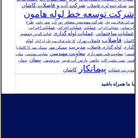
شرکت آب و فاضلاب کاشان
سد
شبکه جمع آوری فاضلاب
شرکت توسعه خط لوله هامون
شرکت مهندسین مشاور پور آب
طرح
شرکت فولاد سيرجان
شهر نیاسر
عملیات اجرایی
آبرسانی
عملیات
عملیات اجرائی
عمليات اجرايي
عملیات ساختمانی
عملیات لوله گذاری
غیاث الدین جمشید
فاضلاب
لوله
کاشان
فاضلاب تهران
كارخانه فولاد سيرجان ايرانيان
مدیریت
گذاری
لوله گذاری فاضلاب
مسکن مهر
مسکن مهر 31 کاشان(
معاونت مهندسي
معاونت فني شهرداري
قمصر)
معاونت مهندسی
مهاب
پیمان
نیاسر
پارس‌ آب تدبير
پتروشیمی
پیمان
قدس
نصب ماشین آلات
پیمانکار
کاشان
مدیریت عملیات
با ما همراه باشید