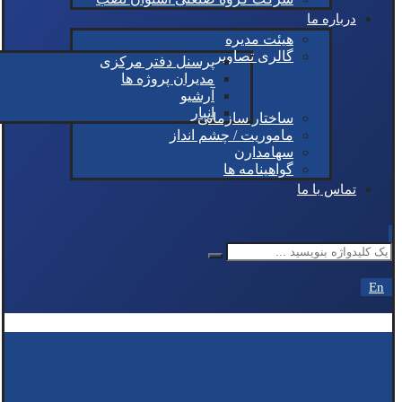
درباره ما
هیئت مدیره
گالری تصاویر
پرسنل دفتر مرکزی
مدیران پروژه ها
آرشیو
انبار
ساختار سازمانی
ماموریت / چشم انداز
سهامدارن
گواهینامه ها
تماس با ما
En