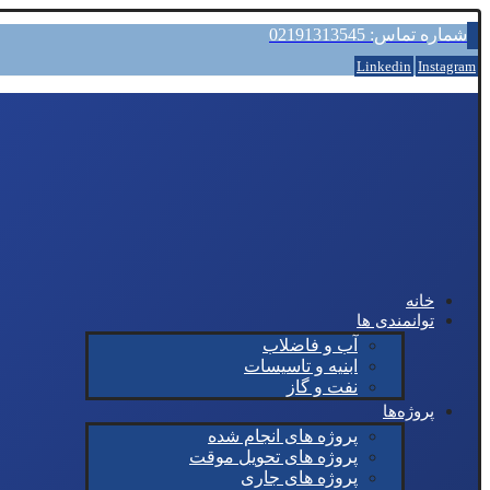
شماره تماس: 02191313545
Linkedin
Instagram
خانه
توانمندی ها
آب و فاضلاب
ابنیه و تاسیسات
نفت و گاز
پروژه‌ها
پروژه های انجام شده
پروژه های تحویل موقت
پروژه های جاری