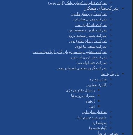
شرکت فناورانه کیهان نیاتک (گیاه وتیور)
شرکت‌های همکار
شرکت آرون ساز هامون
شرکت مهران ساتراپ
شرکت تام کاوان سبا
شرکت تامین و تصفیه آبین
شرکت بسپار صنعت پژوه
شرکت آبرسان طلوع مهر
شرکت سیف بنا فولاد
شرکت مشاور مهندسی و بازرگانی آریا صبا ساخت
شرکت فن آوری آب ثمین
شرکت خط لوله صبا
شرکت گروه صنعتی استوان نصب
درباره ما
هیئت مدیره
گالری تصاویر
پرسنل دفتر مرکزی
مدیران پروژه ها
آرشیو
انبار
ساختار سازمانی
ماموریت / چشم انداز
سهامدارن
گواهینامه ها
تماس با ما