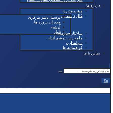
درباره ما
هیئت مدیره
گالری تصاویر
پرسنل دفتر مرکزی
مدیران پروژه ها
آرشیو
انبار
ساختار سازمانی
ماموریت / چشم انداز
سهامدارن
گواهینامه ها
تماس با ما
En