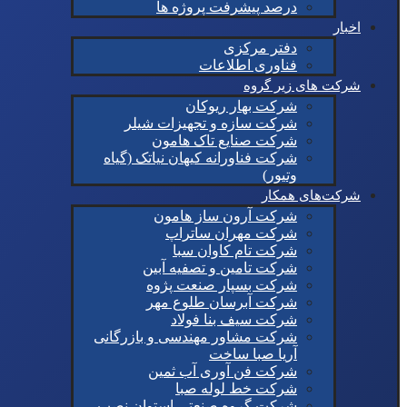
درصد پیشرفت پروژه ها
اخبار
دفتر مرکزی
فناوری اطلاعات
شرکت های زیر گروه
شرکت بهار ریوکان
شرکت سازه و تجهیزات شیلر
شرکت صنایع تاک هامون
شرکت فناورانه کیهان نیاتک (گیاه
وتیور)
شرکت‌های همکار
شرکت آرون ساز هامون
شرکت مهران ساتراپ
شرکت تام کاوان سبا
شرکت تامین و تصفیه آبین
شرکت بسپار صنعت پژوه
شرکت آبرسان طلوع مهر
شرکت سیف بنا فولاد
شرکت مشاور مهندسی و بازرگانی
آریا صبا ساخت
شرکت فن آوری آب ثمین
شرکت خط لوله صبا
شرکت گروه صنعتی استوان نصب