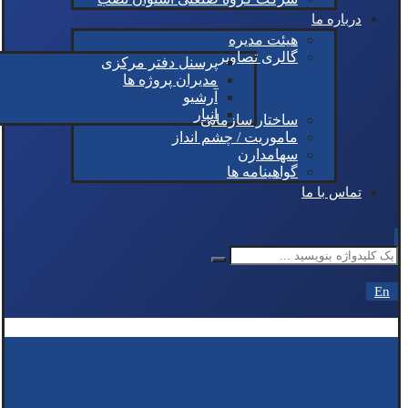
درباره ما
هیئت مدیره
گالری تصاویر
پرسنل دفتر مرکزی
مدیران پروژه ها
آرشیو
انبار
ساختار سازمانی
ماموریت / چشم انداز
سهامدارن
گواهینامه ها
تماس با ما
En