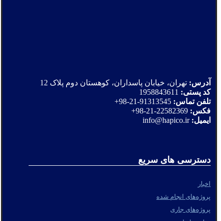
آدرس:
تهران، خیابان پاسداران، کوهستان دوم پلاک 12
کد پستی:
1958843611
تلفن تماس:
91313545-21-98+
فکس:
22582369-21-98+
ایمیل:
info@hapico.ir
دسترسی های سریع
اخبار
پروژه‌های انجام شده
پروژه‌های جاری