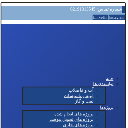
شماره تماس: 02191313545
Linkedin
Instagram
خانه
توانمندی ها
آب و فاضلاب
ابنیه و تاسیسات
نفت و گاز
پروژه‌ها
پروژه های انجام شده
پروژه های تحویل موقت
پروژه های جاری