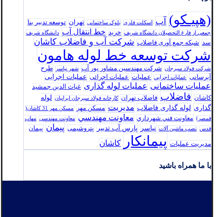
(هپیـکو)
آب
تهران
توسعه تدبير بنا
اسکلت فلزی
بلوک ساختمانی
خط انتقال آب
خرید
جمعی از فارغ التحصیلان دانشگاه شریف
دانشگاه شریف
شرکت آب و فاضلاب کاشان
سد
شبکه جمع آوری فاضلاب
شرکت توسعه خط لوله هامون
شرکت مهندسین مشاور پور آب
طرح
شرکت فولاد سيرجان
شهر نیاسر
عملیات اجرایی
آبرسانی
عملیات
عملیات اجرائی
عمليات اجرايي
عملیات ساختمانی
عملیات لوله گذاری
غیاث الدین جمشید
فاضلاب
لوله
کاشان
فاضلاب تهران
كارخانه فولاد سيرجان ايرانيان
مدیریت
گذاری
لوله گذاری فاضلاب
مسکن مهر
مسکن مهر 31 کاشان(
معاونت مهندسي
معاونت فني شهرداري
قمصر)
معاونت مهندسی
مهاب
پیمان
نیاسر
پارس‌ آب تدبير
پتروشیمی
پیمان
قدس
نصب ماشین آلات
پیمانکار
کاشان
مدیریت عملیات
با ما همراه باشید