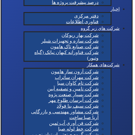
درصد پیشرفت پروژه ها
اخبار
دفتر مرکزی
فناوری اطلاعات
شرکت های زیر گروه
شرکت بهار ریوکان
شرکت سازه و تجهیزات شیلر
شرکت صنایع تاک هامون
شرکت فناورانه کیهان نیاتک (گیاه
وتیور)
شرکت‌های همکار
شرکت آرون ساز هامون
شرکت مهران ساتراپ
شرکت تام کاوان سبا
شرکت تامین و تصفیه آبین
شرکت بسپار صنعت پژوه
شرکت آبرسان طلوع مهر
شرکت سیف بنا فولاد
شرکت مشاور مهندسی و بازرگانی
آریا صبا ساخت
شرکت فن آوری آب ثمین
شرکت خط لوله صبا
شرکت گروه صنعتی استوان نصب