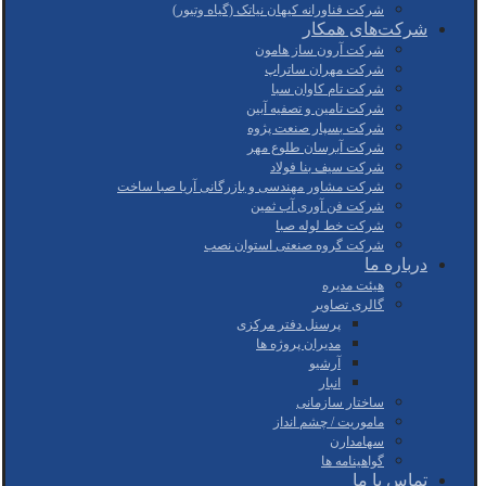
شرکت فناورانه کیهان نیاتک (گیاه وتیور)
شرکت‌های همکار
شرکت آرون ساز هامون
شرکت مهران ساتراپ
شرکت تام کاوان سبا
شرکت تامین و تصفیه آبین
شرکت بسپار صنعت پژوه
شرکت آبرسان طلوع مهر
شرکت سیف بنا فولاد
شرکت مشاور مهندسی و بازرگانی آریا صبا ساخت
شرکت فن آوری آب ثمین
شرکت خط لوله صبا
شرکت گروه صنعتی استوان نصب
درباره ما
هیئت مدیره
گالری تصاویر
پرسنل دفتر مرکزی
مدیران پروژه ها
آرشیو
انبار
ساختار سازمانی
ماموریت / چشم انداز
سهامدارن
گواهینامه ها
تماس با ما