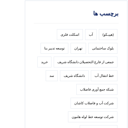
برچسب ها
(هپیـکو)
آب
اسکلت فلزی
بلوک ساختمانی
تهران
توسعه تدبير بنا
جمعی از فارغ التحصیلان دانشگاه شریف
خرید
خط انتقال آب
دانشگاه شریف
سد
شبکه جمع آوری فاضلاب
شرکت آب و فاضلاب کاشان
شرکت توسعه خط لوله هامون