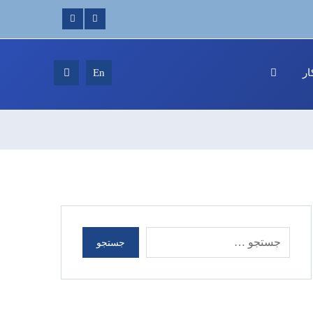
ر
En
جستجو