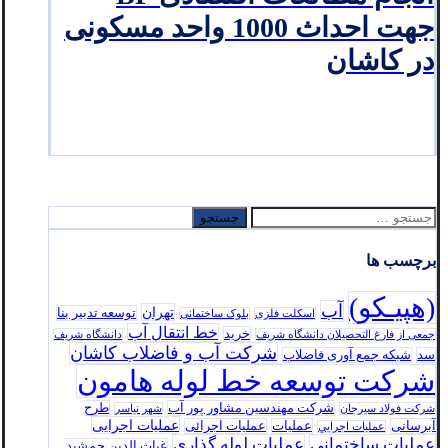
جهت احداث 1000 واحد مسکونی
در کاشان
جستجو
برای:
برچسب ها
(هپیـکو)
آب
تهران
توسعه تدبير بنا
اسکلت فلزی
بلوک ساختمانی
خط انتقال آب
خرید
جمعی از فارغ التحصیلان دانشگاه شریف
دانشگاه شریف
شرکت آب و فاضلاب کاشان
سد
شبکه جمع آوری فاضلاب
شرکت توسعه خط لوله هامون
شرکت مهندسین مشاور پور آب
طرح
شرکت فولاد سيرجان
شهر نیاسر
عملیات اجرایی
آبرسانی
عملیات
عملیات اجرائی
عمليات اجرايي
عملیات ساختمانی
عملیات لوله گذاری
غیاث الدین جمشید