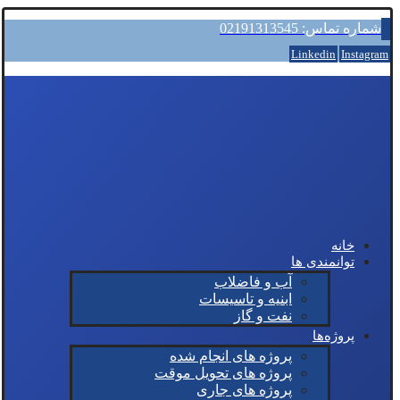
شماره تماس: 02191313545
Linkedin
Instagram
خانه
توانمندی ها
آب و فاضلاب
ابنیه و تاسیسات
نفت و گاز
پروژه‌ها
پروژه های انجام شده
پروژه های تحویل موقت
پروژه های جاری