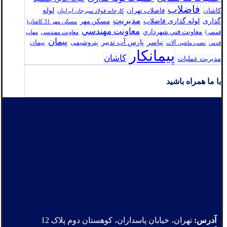
فاضلاب
لوله
کاشان
فاضلاب تهران
كارخانه فولاد سيرجان ايرانيان
مدیریت
گذاری
لوله گذاری فاضلاب
مسکن مهر
مسکن مهر 31 کاشان(
معاونت مهندسي
معاونت فني شهرداري
قمصر)
معاونت مهندسی
مهاب
پیمان
نیاسر
پارس‌ آب تدبير
پتروشیمی
پیمان
قدس
نصب ماشین آلات
پیمانکار
کاشان
مدیریت عملیات
با ما همراه باشید
آدرس:
تهران، خیابان پاسداران، کوهستان دوم پلاک 12