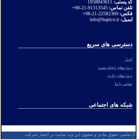
کد پستی:
1958843611
تلفن تماس:
91313545-21-98+
فکس:
22582369-21-98+
ایمیل:
info@hapico.ir
دسترسی های سریع
اخبار
پروژه‌های انجام شده
پروژه‌های جاری
تماس با ما
شبکه های اجتماعی
© تمامی حقوق مادی و معنوی این وب سایت در اختیار شرکت