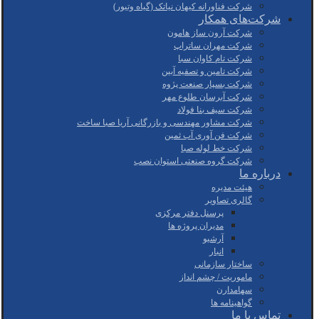
شرکت فناورانه کیهان نیاتک (گیاه وتیور)
شرکت‌های همکار
شرکت آرون ساز هامون
شرکت مهران ساتراپ
شرکت تام کاوان سبا
شرکت تامین و تصفیه آبین
شرکت بسپار صنعت پژوه
شرکت آبرسان طلوع مهر
شرکت سیف بنا فولاد
شرکت مشاور مهندسی و بازرگانی آریا صبا ساخت
شرکت فن آوری آب ثمین
شرکت خط لوله صبا
شرکت گروه صنعتی استوان نصب
درباره ما
هیئت مدیره
گالری تصاویر
پرسنل دفتر مرکزی
مدیران پروژه ها
آرشیو
انبار
ساختار سازمانی
ماموریت / چشم انداز
سهامدارن
گواهینامه ها
تماس با ما