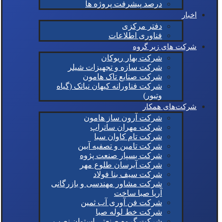
درصد پیشرفت پروژه ها
اخبار
دفتر مرکزی
فناوری اطلاعات
شرکت های زیر گروه
شرکت بهار ریوکان
شرکت سازه و تجهیزات شیلر
شرکت صنایع تاک هامون
شرکت فناورانه کیهان نیاتک (گیاه
وتیور)
شرکت‌های همکار
شرکت آرون ساز هامون
شرکت مهران ساتراپ
شرکت تام کاوان سبا
شرکت تامین و تصفیه آبین
شرکت بسپار صنعت پژوه
شرکت آبرسان طلوع مهر
شرکت سیف بنا فولاد
شرکت مشاور مهندسی و بازرگانی
آریا صبا ساخت
شرکت فن آوری آب ثمین
شرکت خط لوله صبا
شرکت گروه صنعتی استوان نصب