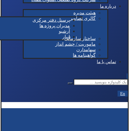
درباره ما
هیئت مدیره
گالری تصاویر
پرسنل دفتر مرکزی
مدیران پروژه ها
آرشیو
انبار
ساختار سازمانی
ماموریت / چشم انداز
سهامدارن
گواهینامه ها
تماس با ما
En