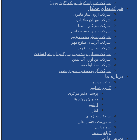
شرکت فناورانه کیهان نیاتک (گیاه وتیور)
شرکت‌های همکار
شرکت آرون ساز هامون
شرکت مهران ساتراپ
شرکت تام کاوان سبا
شرکت تامین و تصفیه آبین
شرکت بسپار صنعت پژوه
شرکت آبرسان طلوع مهر
شرکت سیف بنا فولاد
شرکت مشاور مهندسی و بازرگانی آریا صبا ساخت
شرکت فن آوری آب ثمین
شرکت خط لوله صبا
شرکت گروه صنعتی استوان نصب
درباره ما
هیئت مدیره
گالری تصاویر
پرسنل دفتر مرکزی
مدیران پروژه ها
آرشیو
انبار
ساختار سازمانی
ماموریت / چشم انداز
سهامدارن
گواهینامه ها
تماس با ما