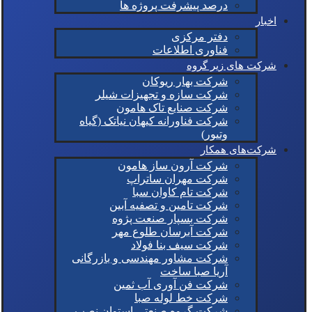
درصد پیشرفت پروژه ها
اخبار
دفتر مرکزی
فناوری اطلاعات
شرکت های زیر گروه
شرکت بهار ریوکان
شرکت سازه و تجهیزات شیلر
شرکت صنایع تاک هامون
شرکت فناورانه کیهان نیاتک (گیاه
وتیور)
شرکت‌های همکار
شرکت آرون ساز هامون
شرکت مهران ساتراپ
شرکت تام کاوان سبا
شرکت تامین و تصفیه آبین
شرکت بسپار صنعت پژوه
شرکت آبرسان طلوع مهر
شرکت سیف بنا فولاد
شرکت مشاور مهندسی و بازرگانی
آریا صبا ساخت
شرکت فن آوری آب ثمین
شرکت خط لوله صبا
شرکت گروه صنعتی استوان نصب