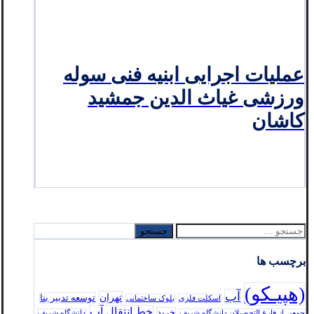
عملیات اجرایی ابنیه فنی سوله
ورزشی غیاث الدین جمشید
کاشان
جستجو
برای:
برچسب ها
(هپیـکو)
آب
تهران
توسعه تدبير بنا
اسکلت فلزی
بلوک ساختمانی
خط انتقال آب
خرید
جمعی از فارغ التحصیلان دانشگاه شریف
دانشگاه شریف