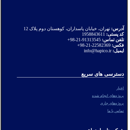
آدرس:
تهران، خیابان پاسداران، کوهستان دوم پلاک 12
کد پستی:
1958843611
تلفن تماس:
91313545-21-98+
فکس:
22582369-21-98+
ایمیل:
info@hapico.ir
دسترسی های سریع
اخبار
پروژه‌های انجام شده
پروژه‌های جاری
تماس با ما