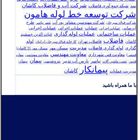
شرکت آب و فاضلاب کاشان
سد
شبکه جمع آوری فاضلاب
شرکت توسعه خط لوله هامون
شرکت مهندسین مشاور پور آب
طرح
شرکت فولاد سيرجان
شهر نیاسر
عملیات اجرایی
آبرسانی
عملیات
عملیات اجرائی
عمليات اجرايي
عملیات ساختمانی
عملیات لوله گذاری
غیاث الدین جمشید
فاضلاب
لوله
کاشان
فاضلاب تهران
كارخانه فولاد سيرجان ايرانيان
مدیریت
گذاری
لوله گذاری فاضلاب
مسکن مهر
مسکن مهر 31 کاشان(
معاونت مهندسي
معاونت فني شهرداري
قمصر)
معاونت مهندسی
مهاب
پیمان
نیاسر
پارس‌ آب تدبير
پتروشیمی
پیمان
قدس
نصب ماشین آلات
پیمانکار
کاشان
مدیریت عملیات
با ما همراه باشید