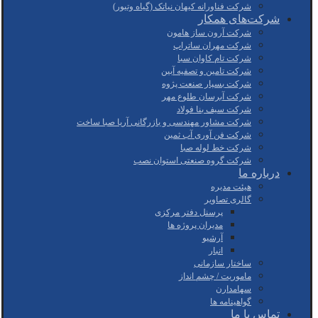
شرکت فناورانه کیهان نیاتک (گیاه وتیور)
شرکت‌های همکار
شرکت آرون ساز هامون
شرکت مهران ساتراپ
شرکت تام کاوان سبا
شرکت تامین و تصفیه آبین
شرکت بسپار صنعت پژوه
شرکت آبرسان طلوع مهر
شرکت سیف بنا فولاد
شرکت مشاور مهندسی و بازرگانی آریا صبا ساخت
شرکت فن آوری آب ثمین
شرکت خط لوله صبا
شرکت گروه صنعتی استوان نصب
درباره ما
هیئت مدیره
گالری تصاویر
پرسنل دفتر مرکزی
مدیران پروژه ها
آرشیو
انبار
ساختار سازمانی
ماموریت / چشم انداز
سهامدارن
گواهینامه ها
تماس با ما