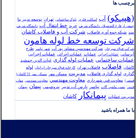
برچسب ها
(هپیـکو)
آب
تهران
توسعه تدبير بنا
اسکلت فلزی
بلوک ساختمانی
خط انتقال آب
خرید
جمعی از فارغ التحصیلان دانشگاه شریف
دانشگاه شریف
شرکت آب و فاضلاب کاشان
سد
شبکه جمع آوری فاضلاب
شرکت توسعه خط لوله هامون
شرکت مهندسین مشاور پور آب
طرح
شرکت فولاد سيرجان
شهر نیاسر
عملیات اجرایی
آبرسانی
عملیات
عملیات اجرائی
عمليات اجرايي
عملیات ساختمانی
عملیات لوله گذاری
غیاث الدین جمشید
فاضلاب
لوله
کاشان
فاضلاب تهران
كارخانه فولاد سيرجان ايرانيان
مدیریت
گذاری
لوله گذاری فاضلاب
مسکن مهر
مسکن مهر 31 کاشان(
معاونت مهندسي
معاونت فني شهرداري
قمصر)
معاونت مهندسی
مهاب
پیمان
نیاسر
پارس‌ آب تدبير
پتروشیمی
پیمان
قدس
نصب ماشین آلات
پیمانکار
کاشان
مدیریت عملیات
با ما همراه باشید