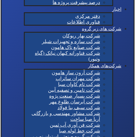
درصد پیشرفت پروژه ها
اخبار
دفتر مرکزی
فناوری اطلاعات
شرکت های زیر گروه
شرکت بهار ریوکان
شرکت سازه و تجهیزات شیلر
شرکت صنایع تاک هامون
شرکت فناورانه کیهان نیاتک (گیاه
وتیور)
شرکت‌های همکار
شرکت آرون ساز هامون
شرکت مهران ساتراپ
شرکت تام کاوان سبا
شرکت تامین و تصفیه آبین
شرکت بسپار صنعت پژوه
شرکت آبرسان طلوع مهر
شرکت سیف بنا فولاد
شرکت مشاور مهندسی و بازرگانی
آریا صبا ساخت
شرکت فن آوری آب ثمین
شرکت خط لوله صبا
شرکت گروه صنعتی استوان نصب