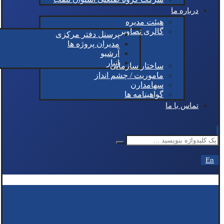
درباره ما
هیئت مدیره
گالری تصاویر
پرسنل دفتر مرکزی
مدیران پروژه ها
آرشیو
انبار
ساختار سازمانی
ماموریت / چشم انداز
سهامدارن
گواهینامه ها
تماس با ما
En