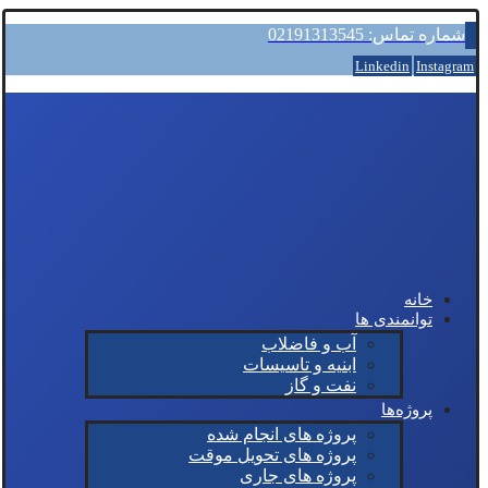
شماره تماس: 02191313545
Linkedin
Instagram
خانه
توانمندی ها
آب و فاضلاب
ابنیه و تاسیسات
نفت و گاز
پروژه‌ها
پروژه های انجام شده
پروژه های تحویل موقت
پروژه های جاری