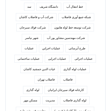
خط انتقال آب
دانشگاه شریف
سد
شبکه جمع آوری فاضلاب
شرکت آب و فاضلاب کاشان
شرکت توسعه خط لوله هامون
شرکت فولاد سيرجان
شرکت مهندسین مشاور پور آب
شهر نیاسر
طرح آبرسانی
عمليات اجرايي
عملیات
عملیات اجرائی
عملیات اجرایی
عملیات ساختمانی
عملیات لوله گذاری
غیاث الدین جمشید کاشان
فاضلاب
فاضلاب تهران
كارخانه فولاد سيرجان ايرانيان
لوله گذاری
لوله گذاری فاضلاب
مدیریت
مسکن مهر
مسکن مهر 31 کاشان( قمصر)
معاونت فني شهرداري