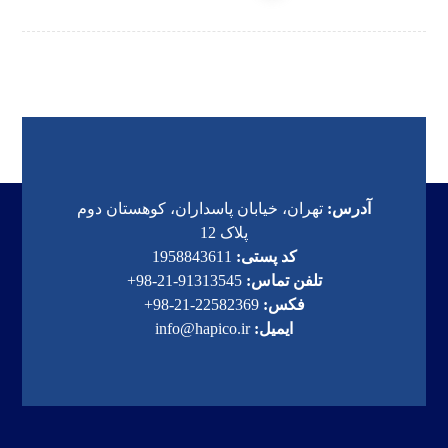
آدرس:
تهران، خیابان پاسداران، کوهستان دوم
پلاک 12
کد پستی:
1958843611
تلفن تماس:
91313545-21-98+
فکس:
22582369-21-98+
ایمیل:
info@hapico.ir