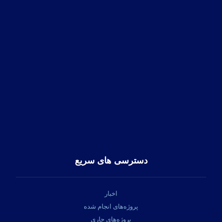
آدرس:
تهران، خیابان پاسداران، کوهستان دوم پلاک 12
کد پستی:
1958843611
تلفن تماس:
91313545-21-98+
فکس:
22582369-21-98+
ایمیل:
info@hapico.ir
دسترسی های سریع
اخبار
پروژه‌های انجام شده
پروژه‌های جاری