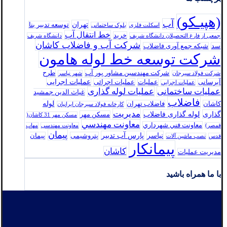
(هپیـکو)
آب
تهران
توسعه تدبير بنا
اسکلت فلزی
بلوک ساختمانی
خط انتقال آب
خرید
جمعی از فارغ التحصیلان دانشگاه شریف
دانشگاه شریف
شرکت آب و فاضلاب کاشان
سد
شبکه جمع آوری فاضلاب
شرکت توسعه خط لوله هامون
شرکت مهندسین مشاور پور آب
طرح
شرکت فولاد سيرجان
شهر نیاسر
عملیات اجرایی
آبرسانی
عملیات
عملیات اجرائی
عمليات اجرايي
عملیات ساختمانی
عملیات لوله گذاری
غیاث الدین جمشید
فاضلاب
لوله
کاشان
فاضلاب تهران
كارخانه فولاد سيرجان ايرانيان
مدیریت
گذاری
لوله گذاری فاضلاب
مسکن مهر
مسکن مهر 31 کاشان(
معاونت مهندسي
معاونت فني شهرداري
قمصر)
معاونت مهندسی
مهاب
پیمان
نیاسر
پارس‌ آب تدبير
پتروشیمی
پیمان
قدس
نصب ماشین آلات
پیمانکار
کاشان
مدیریت عملیات
با ما همراه باشید