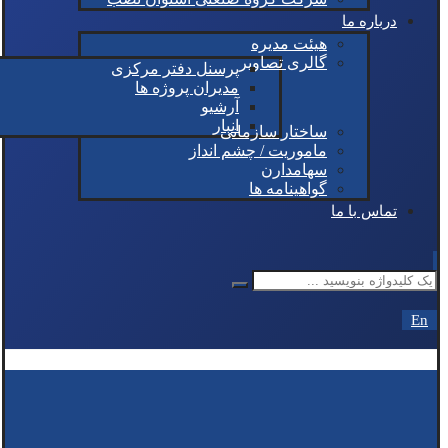
درباره ما
هیئت مدیره
گالری تصاویر
پرسنل دفتر مرکزی
مدیران پروژه ها
آرشیو
انبار
ساختار سازمانی
ماموریت / چشم انداز
سهامدارن
گواهینامه ها
تماس با ما
En