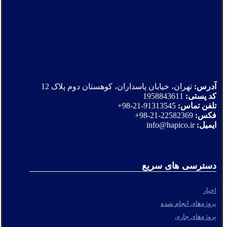
آدرس:
تهران، خیابان پاسداران، کوهستان دوم پلاک 12
کد پستی:
1958843611
تلفن تماس:
91313545-21-98+
فکس:
22582369-21-98+
ایمیل:
info@hapico.ir
دسترسی های سریع
اخبار
پروژه‌های انجام شده
پروژه‌های جاری