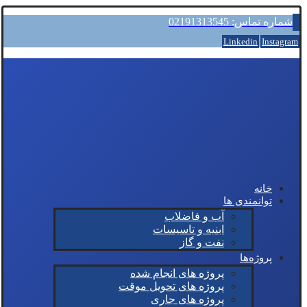
شماره تماس: 02191313545
Linkedin
Instagram
خانه
توانمندی ها
آب و فاضلاب
ابنیه و تاسیسات
نفت و گاز
پروژه‌ها
پروژه های انجام شده
پروژه های تحویل موقت
پروژه های جاری