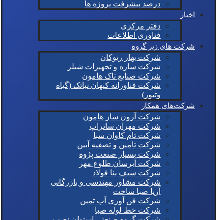
درصد پیشرفت پروژه ها
اخبار
دفتر مرکزی
فناوری اطلاعات
شرکت های زیر گروه
شرکت بهار ریوکان
شرکت سازه و تجهیزات شیلر
شرکت صنایع تاک هامون
شرکت فناورانه کیهان نیاتک (گیاه
وتیور)
شرکت‌های همکار
شرکت آرون ساز هامون
شرکت مهران ساتراپ
شرکت تام کاوان سبا
شرکت تامین و تصفیه آبین
شرکت بسپار صنعت پژوه
شرکت آبرسان طلوع مهر
شرکت سیف بنا فولاد
شرکت مشاور مهندسی و بازرگانی
آریا صبا ساخت
شرکت فن آوری آب ثمین
شرکت خط لوله صبا
شرکت گروه صنعتی استوان نصب