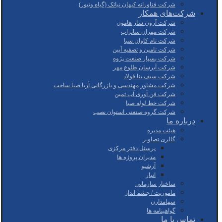
شرکت فناورانه کیهان نیاتک (گیاه وتیور)
شرکت‌های همکار
شرکت آرون ساز هامون
شرکت مهران ساتراپ
شرکت تام کاوان سبا
شرکت تامین و تصفیه آبین
شرکت بسپار صنعت پژوه
شرکت آبرسان طلوع مهر
شرکت سیف بنا فولاد
شرکت مشاور مهندسی و بازرگانی آریا صبا ساخت
شرکت فن آوری آب ثمین
شرکت خط لوله صبا
شرکت گروه صنعتی استوان نصب
درباره ما
هیئت مدیره
گالری تصاویر
پرسنل دفتر مرکزی
مدیران پروژه ها
آرشیو
انبار
ساختار سازمانی
ماموریت / چشم انداز
سهامدارن
گواهینامه ها
تماس با ما