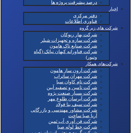
درصد پیشرفت پروژه ها
اخبار
دفتر مرکزی
فناوری اطلاعات
شرکت های زیر گروه
شرکت بهار ریوکان
شرکت سازه و تجهیزات شیلر
شرکت صنایع تاک هامون
شرکت فناورانه کیهان نیاتک (گیاه
وتیور)
شرکت‌های همکار
شرکت آرون ساز هامون
شرکت مهران ساتراپ
شرکت تام کاوان سبا
شرکت تامین و تصفیه آبین
شرکت بسپار صنعت پژوه
شرکت آبرسان طلوع مهر
شرکت سیف بنا فولاد
شرکت مشاور مهندسی و بازرگانی
آریا صبا ساخت
شرکت فن آوری آب ثمین
شرکت خط لوله صبا
شرکت گروه صنعتی استوان نصب