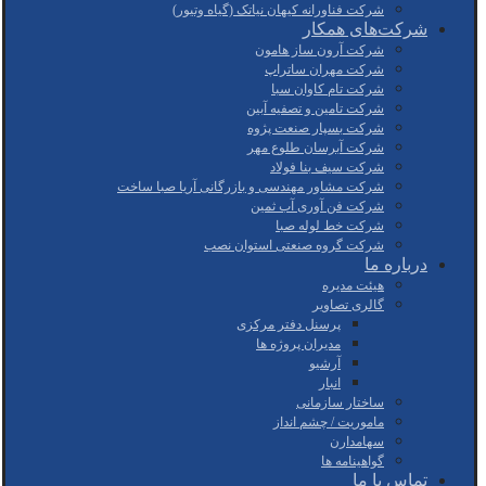
شرکت فناورانه کیهان نیاتک (گیاه وتیور)
شرکت‌های همکار
شرکت آرون ساز هامون
شرکت مهران ساتراپ
شرکت تام کاوان سبا
شرکت تامین و تصفیه آبین
شرکت بسپار صنعت پژوه
شرکت آبرسان طلوع مهر
شرکت سیف بنا فولاد
شرکت مشاور مهندسی و بازرگانی آریا صبا ساخت
شرکت فن آوری آب ثمین
شرکت خط لوله صبا
شرکت گروه صنعتی استوان نصب
درباره ما
هیئت مدیره
گالری تصاویر
پرسنل دفتر مرکزی
مدیران پروژه ها
آرشیو
انبار
ساختار سازمانی
ماموریت / چشم انداز
سهامدارن
گواهینامه ها
تماس با ما