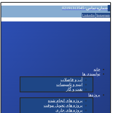
شماره تماس: 02191313545
Linkedin
Instagram
خانه
توانمندی ها
آب و فاضلاب
ابنیه و تاسیسات
نفت و گاز
پروژه‌ها
پروژه های انجام شده
پروژه های تحویل موقت
پروژه های جاری