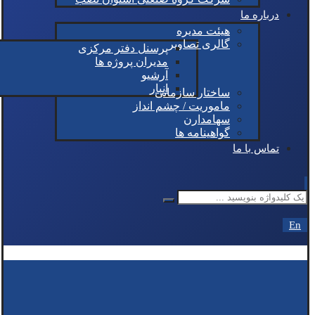
درباره ما
هیئت مدیره
گالری تصاویر
پرسنل دفتر مرکزی
مدیران پروژه ها
آرشیو
انبار
ساختار سازمانی
ماموریت / چشم انداز
سهامدارن
گواهینامه ها
تماس با ما
En