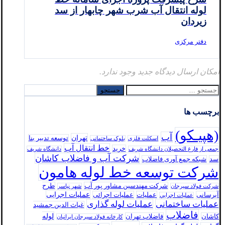
لوله انتقال آب شرب شهر چابهار از سد
زیردان
دفتر مرکزی
امکان ارسال دیدگاه جدید وجود ندارد.
جستجو
برای:
برچسب ها
(هپیـکو)
آب
تهران
توسعه تدبير بنا
اسکلت فلزی
بلوک ساختمانی
خط انتقال آب
خرید
جمعی از فارغ التحصیلان دانشگاه شریف
دانشگاه شریف
شرکت آب و فاضلاب کاشان
سد
شبکه جمع آوری فاضلاب
شرکت توسعه خط لوله هامون
شرکت مهندسین مشاور پور آب
طرح
شرکت فولاد سيرجان
شهر نیاسر
عملیات اجرایی
آبرسانی
عملیات
عملیات اجرائی
عمليات اجرايي
عملیات ساختمانی
عملیات لوله گذاری
غیاث الدین جمشید
فاضلاب
لوله
کاشان
فاضلاب تهران
كارخانه فولاد سيرجان ايرانيان