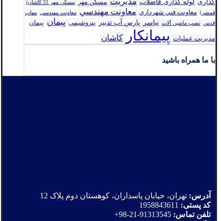
مدیریت
گذاری
لوله گذاری فاضلاب
مسکن مهر
مسکن مهر 31 کاشان(
معاونت مهندسي
معاونت فني شهرداري
قمصر)
معاونت مهندسی
مهاب
پیمان
نیاسر
پارس‌ آب تدبير
پتروشیمی
پیمان
قدس
نصب ماشین آلات
پیمانکار
کاشان
مدیریت عملیات
با ما همراه باشید
آدرس:
تهران، خیابان پاسداران، کوهستان دوم پلاک 12
کد پستی:
1958843611
تلفن تماس:
91313545-21-98+