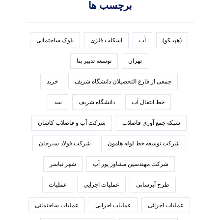
برچسب ها
(هپیـکو)
آب
اسکلت فلزی
بلوک ساختمانی
تهران
توسعه تدبير بنا
جمعی از فارغ التحصیلان دانشگاه شریف
خرید
خط انتقال آب
دانشگاه شریف
سد
شبکه جمع آوری فاضلاب
شرکت آب و فاضلاب کاشان
شرکت توسعه خط لوله هامون
شرکت فولاد سيرجان
شرکت مهندسین مشاور پور آب
شهر نیاسر
طرح آبرسانی
عمليات اجرايي
عملیات
عملیات اجرائی
عملیات اجرایی
عملیات ساختمانی