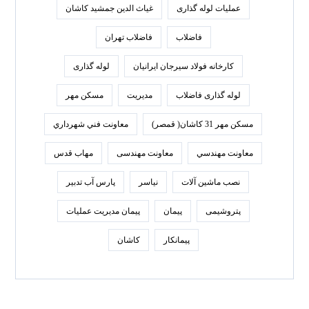
عملیات لوله گذاری
غیاث الدین جمشید کاشان
فاضلاب
فاضلاب تهران
كارخانه فولاد سيرجان ايرانيان
لوله گذاری
لوله گذاری فاضلاب
مدیریت
مسکن مهر
مسکن مهر 31 کاشان( قمصر)
معاونت فني شهرداري
معاونت مهندسي
معاونت مهندسی
مهاب قدس
نصب ماشین آلات
نیاسر
پارس‌ آب تدبير
پتروشیمی
پیمان
پیمان مدیریت عملیات
پیمانکار
کاشان