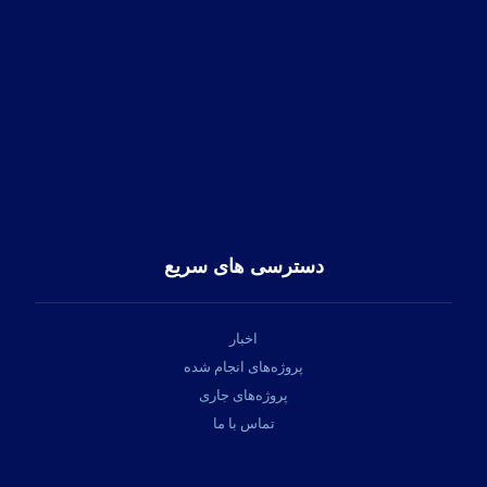
آدرس:
تهران، خیابان پاسداران، کوهستان دوم پلاک 12
کد پستی:
1958843611
تلفن تماس:
91313545-21-98+
فکس:
22582369-21-98+
ایمیل:
info@hapico.ir
دسترسی های سریع
اخبار
پروژه‌های انجام شده
پروژه‌های جاری
تماس با ما