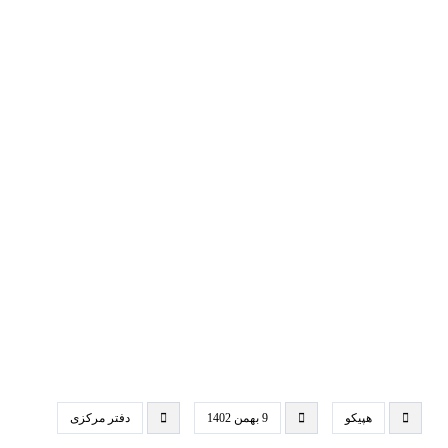
عملیات نصب حفاظ مربوط به حوضچه
عملیات ترمیم آجرنمای اتاق دیزل و اتاق نگهبانی
عملیات ساخت تابلو برق مربوط به پمپ ها (پیشرفت
فیزیکی 80 درصد)
تأمین جرثقیل آشغالگیر 1.5 تن و تخلیه در محل پروژه
عملیات سونداژ خط خروجی
هپیکو
9 بهمن 1402
دفتر مرکزی