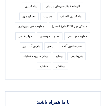
كارخانه فولاد سيرجان ايرانيان
لوله گذاری
لوله گذاری فاضلاب
مدیریت
مسکن مهر
مسکن مهر 31 کاشان( قمصر)
معاونت فني شهرداري
معاونت مهندسي
معاونت مهندسی
مهاب قدس
نصب ماشین آلات
نیاسر
پارس‌ آب تدبير
پتروشیمی
پیمان
پیمان مدیریت عملیات
پیمانکار
کاشان
با ما همراه باشید