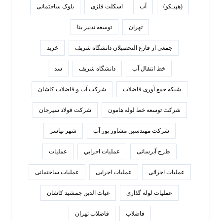
(هپیـکو)
آب
اسکلت فلزی
بلوک ساختمانی
تهران
توسعه تدبير بنا
جمعی از فارغ التحصیلان دانشگاه شریف
خرید
خط انتقال آب
دانشگاه شریف
سد
شبکه جمع آوری فاضلاب
شرکت آب و فاضلاب کاشان
شرکت توسعه خط لوله هامون
شرکت فولاد سيرجان
شرکت مهندسین مشاور پور آب
شهر نیاسر
طرح آبرسانی
عمليات اجرايي
عملیات
عملیات اجرائی
عملیات اجرایی
عملیات ساختمانی
عملیات لوله گذاری
غیاث الدین جمشید کاشان
فاضلاب
فاضلاب تهران