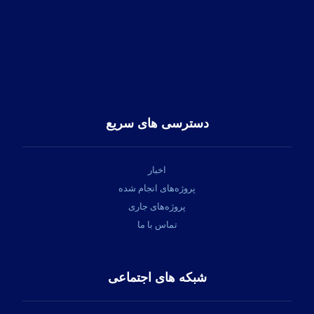
تلفن تماس:
91313545-21-98+
فکس:
22582369-21-98+
ایمیل:
info@hapico.ir
دسترسی های سریع
اخبار
پروژه‌های انجام شده
پروژه‌های جاری
تماس با ما
شبکه های اجتماعی