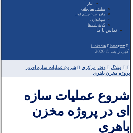
انبار
ساختار سازمانی
ماموریت / چشم انداز
سهامدارن
گواهینامه ها
تماس با ما
Linkedin
Instagram
کپی رایت © 2026
وبلاگ
دفتر مرکزی
شروع عملیات سازه ای در
پروژه مخزن باهری
شروع عملیات سازه
ای در پروژه مخزن
باهری