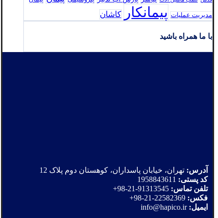
پیمانکار
کاشان
مدیریت عملیات
با ما همراه باشید
آدرس:
تهران، خیابان پاسداران، کوهستان دوم پلاک 12
کد پستی:
1958843611
تلفن تماس:
91313545-21-98+
فکس:
22582369-21-98+
ایمیل:
info@hapico.ir