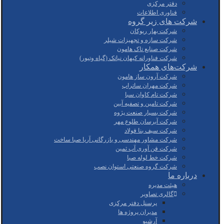
دفتر مرکزی
فناوری اطلاعات
شرکت های زیر گروه
شرکت بهار ریوکان
شرکت سازه و تجهیزات شیلر
شرکت صنایع تاک هامون
شرکت فناورانه کیهان نیاتک (گیاه وتیور)
شرکت‌های همکار
شرکت آرون ساز هامون
شرکت مهران ساتراپ
شرکت تام کاوان سبا
شرکت تامین و تصفیه آبین
شرکت بسپار صنعت پژوه
شرکت آبرسان طلوع مهر
شرکت سیف بنا فولاد
شرکت مشاور مهندسی و بازرگانی آریا صبا ساخت
شرکت فن آوری آب ثمین
شرکت خط لوله صبا
شرکت گروه صنعتی استوان نصب
درباره ما
هیئت مدیره
گالری تصاویر
پرسنل دفتر مرکزی
مدیران پروژه ها
آرشیو