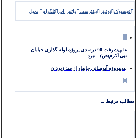
فیسبوک
توئیتر
پینترست
واتس اپ
تلگرام
ایمیل
پیشرفت 90 درصدی پروژه لوله گذاری خیابان
قبلی
نبی اکرم(ص) _ نبرد
پروژه آبرسانی چابهار از سد زیردان
بعدی
مطالب مرتبط ...