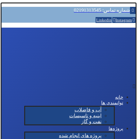
شماره تماس: 02191313545
Linkedin
Instagram
خانه
توانمندی ها
آب و فاضلاب
ابنیه و تاسیسات
نفت و گاز
پروژه‌ها
پروژه های انجام شده