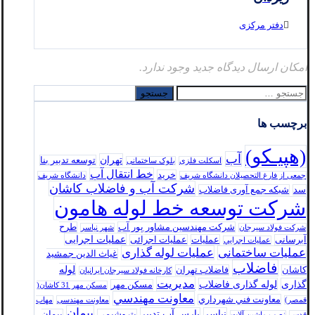
دفتر مرکزی
امکان ارسال دیدگاه جدید وجود ندارد.
جستجو
برای:
برچسب ها
(هپیـکو)
آب
تهران
توسعه تدبير بنا
اسکلت فلزی
بلوک ساختمانی
خط انتقال آب
خرید
جمعی از فارغ التحصیلان دانشگاه شریف
دانشگاه شریف
شرکت آب و فاضلاب کاشان
سد
شبکه جمع آوری فاضلاب
شرکت توسعه خط لوله هامون
شرکت مهندسین مشاور پور آب
طرح
شرکت فولاد سيرجان
شهر نیاسر
عملیات اجرایی
آبرسانی
عملیات
عملیات اجرائی
عمليات اجرايي
عملیات ساختمانی
عملیات لوله گذاری
غیاث الدین جمشید
فاضلاب
لوله
کاشان
فاضلاب تهران
كارخانه فولاد سيرجان ايرانيان
مدیریت
گذاری
لوله گذاری فاضلاب
مسکن مهر
مسکن مهر 31 کاشان(
معاونت مهندسي
معاونت فني شهرداري
قمصر)
معاونت مهندسی
مهاب
پیمان
نیاسر
پارس‌ آب تدبير
پتروشیمی
پیمان
قدس
نصب ماشین آلات