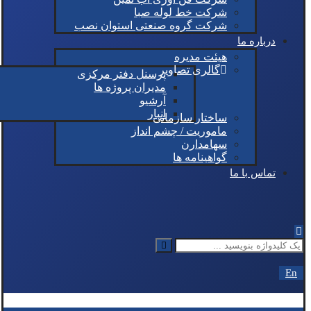
شرکت خط لوله صبا
شرکت گروه صنعتی استوان نصب
درباره ما
هیئت مدیره
گالری تصاویر
پرسنل دفتر مرکزی
مدیران پروژه ها
آرشیو
انبار
ساختار سازمانی
ماموریت / چشم انداز
سهامدارن
گواهینامه ها
تماس با ما
En