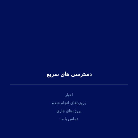
آدرس:
تهران، خیابان پاسداران، کوهستان دوم پلاک 12
کد پستی:
1958843611
تلفن تماس:
91313545-21-98+
فکس:
22582369-21-98+
ایمیل:
info@hapico.ir
دسترسی های سریع
اخبار
پروژه‌های انجام شده
پروژه‌های جاری
تماس با ما