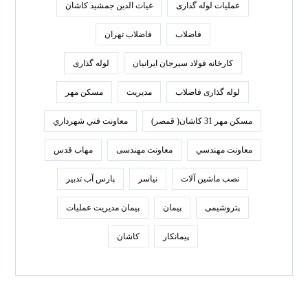
عملیات لوله گذاری
غیاث الدین جمشید کاشان
فاضلاب
فاضلاب تهران
كارخانه فولاد سيرجان ايرانيان
لوله گذاری
لوله گذاری فاضلاب
مدیریت
مسکن مهر
مسکن مهر 31 کاشان( قمصر)
معاونت فني شهرداري
معاونت مهندسي
معاونت مهندسی
مهاب قدس
نصب ماشین آلات
نیاسر
پارس‌ آب تدبير
پتروشیمی
پیمان
پیمان مدیریت عملیات
پیمانکار
کاشان