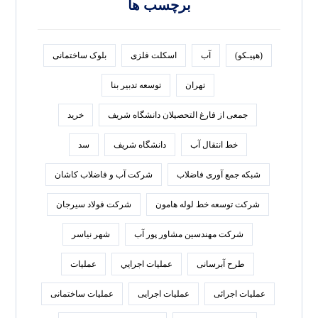
برچسب ها
(هپیـکو)
آب
اسکلت فلزی
بلوک ساختمانی
تهران
توسعه تدبير بنا
جمعی از فارغ التحصیلان دانشگاه شریف
خرید
خط انتقال آب
دانشگاه شریف
سد
شبکه جمع آوری فاضلاب
شرکت آب و فاضلاب کاشان
شرکت توسعه خط لوله هامون
شرکت فولاد سيرجان
شرکت مهندسین مشاور پور آب
شهر نیاسر
طرح آبرسانی
عمليات اجرايي
عملیات
عملیات اجرائی
عملیات اجرایی
عملیات ساختمانی